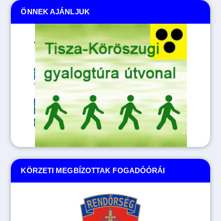
ÖNNEK AJÁNLJUK
KÖRZETI MEGBÍZOTTAK FOGADÓÓRÁI