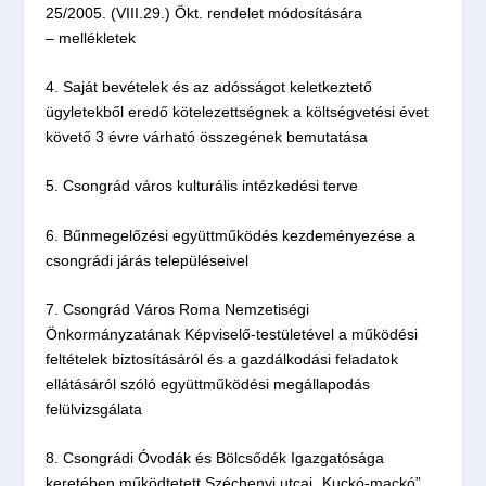
25/2005. (VIII.29.) Ökt. rendelet módosítására
– mellékletek
4. Saját bevételek és az adósságot keletkeztető
ügyletekből eredő kötelezettségnek a költségvetési évet
követő 3 évre várható összegének bemutatása
5. Csongrád város kulturális intézkedési terve
6. Bűnmegelőzési együttműködés kezdeményezése a
csongrádi járás településeivel
7. Csongrád Város Roma Nemzetiségi
Önkormányzatának Képviselő-testületével a működési
feltételek biztosításáról és a gazdálkodási feladatok
ellátásáról szóló együttműködési megállapodás
felülvizsgálata
8. Csongrádi Óvodák és Bölcsődék Igazgatósága
keretében működtetett Széchenyi utcai „Kuckó-mackó”