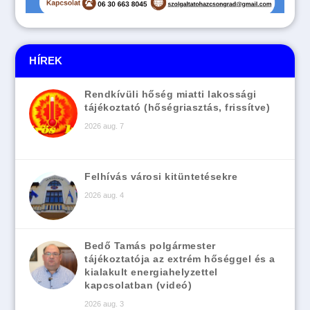
HÍREK
Rendkívüli hőség miatti lakossági
tájékoztató (hőségriasztás, frissítve)
2026 aug. 7
Felhívás városi kitüntetésekre
2026 aug. 4
Bedő Tamás polgármester
tájékoztatója az extrém hőséggel és a
kialakult energiahelyzettel
kapcsolatban (videó)
2026 aug. 3