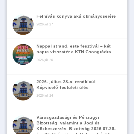
Felhívás könyvalakú okmánycserére
2026 júl. 27
Nappal strand, este fesztivál – két
napra visszatér a KTN Csongrádra
2026 júl. 26
2026. július 28-ai rendkívüli
Képviselő-testületi ülés
2026 júl. 24
Városgazdasági és Pénzügyi
Bizottság, valamint a Jogi és
Közbeszerzési Bizottság 2026.07.28-