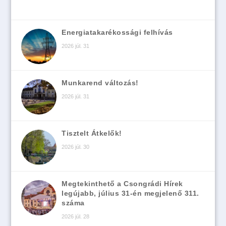
Energiatakarékossági felhívás
2026 júl. 31
Munkarend változás!
2026 júl. 31
Tisztelt Átkelők!
2026 júl. 30
Megtekinthető a Csongrádi Hírek
legújabb, július 31-én megjelenő 311.
száma
2026 júl. 28