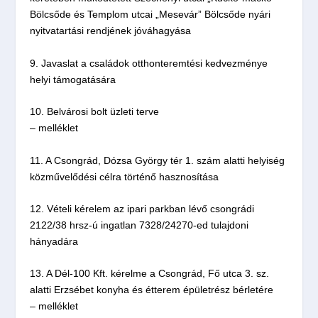
Bölcsőde és Templom utcai „Mesevár” Bölcsőde nyári
nyitvatartási rendjének jóváhagyása
9. Javaslat a családok otthonteremtési kedvezménye
helyi támogatására
10. Belvárosi bolt üzleti terve
– melléklet
11. A Csongrád, Dózsa György tér 1. szám alatti helyiség
közművelődési célra történő hasznosítása
12. Vételi kérelem az ipari parkban lévő csongrádi
2122/38 hrsz-ú ingatlan 7328/24270-ed tulajdoni
hányadára
13. A Dél-100 Kft. kérelme a Csongrád, Fő utca 3. sz.
alatti Erzsébet konyha és étterem épületrész bérletére
– melléklet