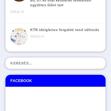
án, 07.45 órai kezdettel rendkívüli
együttes ülést tart
2026 júl. 24
KTN ideiglenes forgalmi rend változás
2026 júl. 24
FACEBOOK