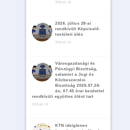
2026 júl. 26
2026. július 28-ai
rendkívüli Képviselő-
testületi ülés
2026 júl. 24
Városgazdasági és
Pénzügyi Bizottság,
valamint a Jogi és
Közbeszerzési
Bizottság 2026.07.28-
án, 07.45 órai kezdettel
rendkívüli együttes ülést tart
2026 júl. 24
KTN ideiglenes