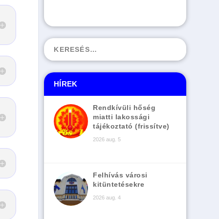
HÍREK
Rendkívüli hőség
miatti lakossági
tájékoztató (frissítve)
2026 aug. 5
Felhívás városi
kitüntetésekre
2026 aug. 4