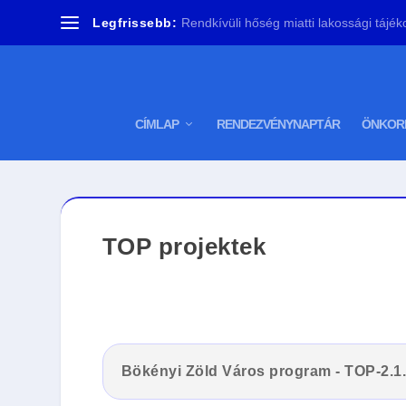
Legfrissebb:
Rendkívüli hőség miatti lakossági tájékoz
CÍMLAP
RENDEZVÉNYNAPTÁR
ÖNKOR
TOP projektek
Bökényi Zöld Város program - TOP-2.1