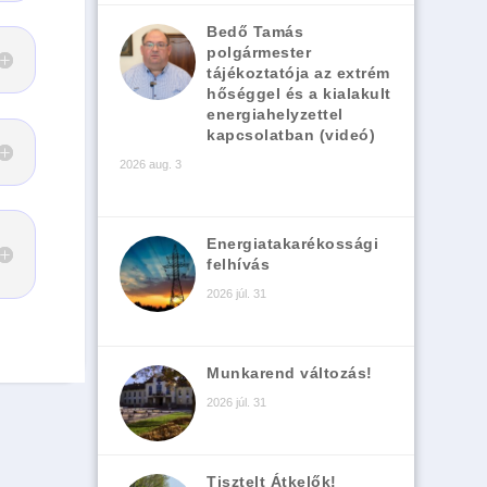
Bedő Tamás
polgármester
tájékoztatója az extrém
hőséggel és a kialakult
energiahelyzettel
kapcsolatban (videó)
2026 aug. 3
Energiatakarékossági
felhívás
2026 júl. 31
Munkarend változás!
2026 júl. 31
Tisztelt Átkelők!