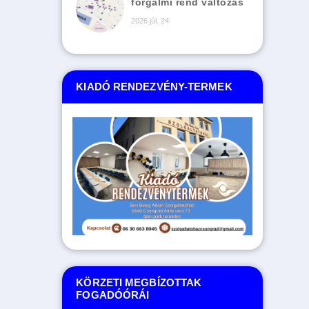
forgalmi rend változás
2026 júl. 24
KIADÓ RENDEZVÉNY-TERMEK
KÖRZETI MEGBÍZOTTAK
FOGADÓÓRÁI