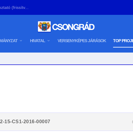
tató (frissítv...
MÁNYZAT
HIVATAL
VERSENYKÉPES JÁRÁSOK
TOP PROJ
.2-15-CS1-2016-00007