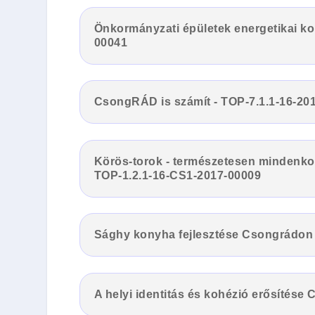
Önkormányzati épületek energetikai k
00041
CsongRÁD is számít - TOP-7.1.1-16-20
Körös-torok - természetesen mindenkor
TOP-1.2.1-16-CS1-2017-00009
Sághy konyha fejlesztése Csongrádon 
A helyi identitás és kohézió erősítés