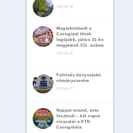
2026 júl. 30
Megtekinthető a
Csongrádi Hírek
legújabb, július 31-én
megjelenő 311. száma
2026 júl. 28
Felhívás könyvalakú
okmánycserére
2026 júl. 27
Nappal strand, este
fesztivál – két napra
visszatér a KTN
Csongrádra