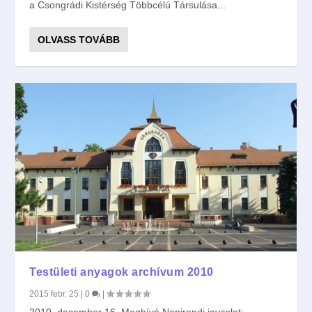
a Csongrádi Kistérség Többcélú Társulása...
OLVASS TOVÁBB
Testületi anyagok archívum 2010
2015 febr. 25
|
0
|
2010. december 16. Meghívó Napirendi javaslat: