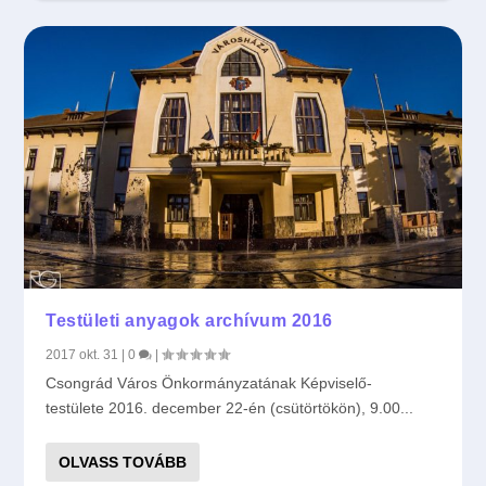
Testületi anyagok archívum 2014
Testületi anyagok archívum 2013
Testületi anyagok archívum 2012
Testületi anyagok archívum 2011
Testületi anyagok archívum 2016
2017 okt. 31
|
0
|
Csongrád Város Önkormányzatának Képviselő-
testülete 2016. december 22-én (csütörtökön), 9.00...
OLVASS TOVÁBB