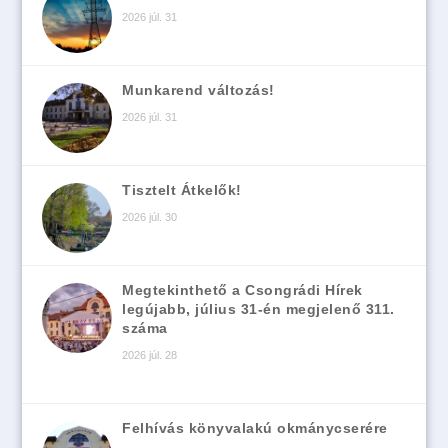
2026 júl. 31
Munkarend változás!
2026 júl. 31
Tisztelt Átkelők!
2026 júl. 30
Megtekinthető a Csongrádi Hírek
legújabb, július 31-én megjelenő 311.
száma
2026 júl. 28
Felhívás könyvalakú okmánycserére