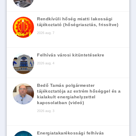
Rendkívüli hőség miatti lakossági
tájékoztató (hőségriasztás, frissítve)
2026 aug. 7
Felhívás városi kitüntetésekre
2026 aug. 4
Bedő Tamás polgármester
tájékoztatója az extrém hőséggel és a
kialakult energiahelyzettel
kapcsolatban (videó)
2026 aug. 3
Energiatakarékossági felhívás