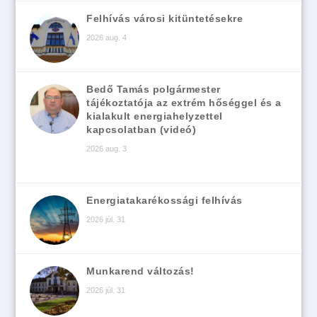
Felhívás városi kitüntetésekre
2026 aug. 4
Bedő Tamás polgármester
tájékoztatója az extrém hőséggel és a
kialakult energiahelyzettel
kapcsolatban (videó)
2026 aug. 3
Energiatakarékossági felhívás
2026 júl. 31
Munkarend változás!
2026 júl. 31