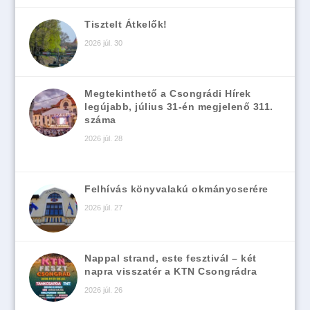
Tisztelt Átkelők!
2026 júl. 30
Megtekinthető a Csongrádi Hírek
legújabb, július 31-én megjelenő 311.
száma
2026 júl. 28
Felhívás könyvalakú okmánycserére
2026 júl. 27
Nappal strand, este fesztivál – két
napra visszatér a KTN Csongrádra
2026 júl. 26