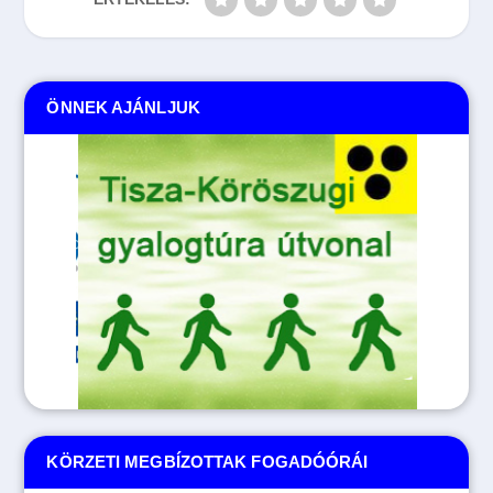
ÖNNEK AJÁNLJUK
KÖRZETI MEGBÍZOTTAK FOGADÓÓRÁI