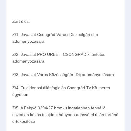
Zárt ülés:
Z/1.
Javaslat Csongrád Városi Díszpolgári cím
adományozására
Z/2.
Javaslat PRO URBE – CSONGRÁD kitüntetés
adományozására
Z/3
. Javaslat Város Közösségéért Díj adományozására
Z/4.
Tulajdonosi állásfoglalás Csongrád Tv Kft. peres
ügyében
Z/5.
A Felgyő 0294/27 hrsz.-ú ingatlanban fennálló
osztatlan közös tulajdoni hányada adásvétel útján történő
értékesítése