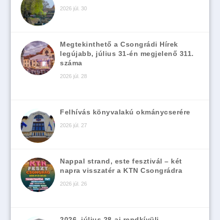
2026 júl. 30
Megtekinthető a Csongrádi Hírek
legújabb, július 31-én megjelenő 311.
száma
2026 júl. 28
Felhívás könyvalakú okmánycserére
2026 júl. 27
Nappal strand, este fesztivál – két
napra visszatér a KTN Csongrádra
2026 júl. 26
2026. július 28-ai rendkívüli