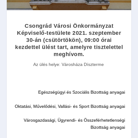
Csongrád Városi Önkormányzat
Képviselő-testülete
2021. szeptember
30-án (
csütörtökön
), 09:00 órai
kezdettel ülést tart, amelyre tisztelettel
meghívom.
Az ülés helye:
Városháza Díszterme
Egészségügyi és Szociális Bizottság anyagai
Oktatási, Művelődési, Vallási- és Sport Bizottság anyagai
Városgazdasági, Ügyrendi- és Összeférhetetlenségi
Bizottság anyagai