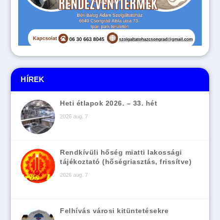
HÍREK
Heti étlapok 2026. – 33. hét
2026 aug. 7
Rendkívüli hőség miatti lakossági
tájékoztató (hőségriasztás, frissítve)
2026 aug. 7
Felhívás városi kitüntetésekre