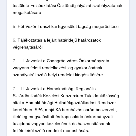
testülete Felsőoktatási Ösztöndíjpályázat szabályzatának
megalkotására
5.
Hét Vezér Turisztikai Egyesület tagság megerősítése
6.
Tájékoztatás a lejárt határidejű határozatok
végrehajtásáról
7. –
I. Javaslat a Csongrád város Önkormányzata
vagyona feletti rendelkezési jog gyakorlásának
szabályairól szóló helyi rendelet kiegészítésére
7. –
II. Javaslat a Homokhátsági Regionális
Szilárdhulladék Kezelési Konzorcium Tulajdonközösség
által a Homokhátsági Hulladékgazdálkodási Rendszer
keretében ISPA, majd KA beruházás során beszerzett,
illetőleg megvalósított és kapcsolódó önkormányzati
tulajdonú vagyon kezelésének és hasznosításának
feltételeiről szóló rendelet módosítására