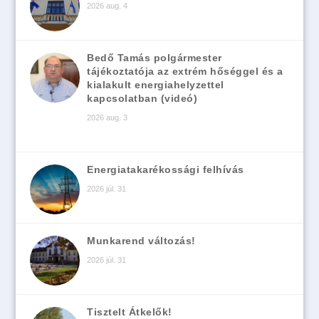
2026 aug. 4
Bedő Tamás polgármester
tájékoztatója az extrém hőséggel és a
kialakult energiahelyzettel
kapcsolatban (videó)
2026 aug. 3
Energiatakarékossági felhívás
2026 júl. 31
Munkarend változás!
2026 júl. 31
Tisztelt Átkelők!