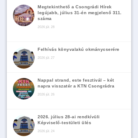
Megtekinthető a Csongrádi Hírek
legújabb, július 31-én megjelenő 311.
száma
2026 júl. 28
Felhívás könyvalakú okmánycserére
2026 júl. 27
Nappal strand, este fesztivál – két
napra visszatér a KTN Csongrádra
2026 júl. 26
2026. július 28-ai rendkívüli
Képviselő-testületi ülés
2026 júl. 24