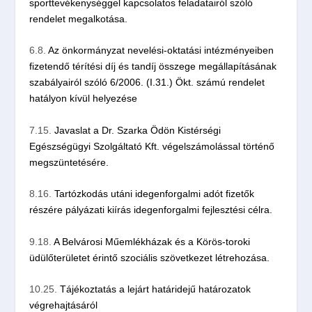
sporttevékenységgel kapcsolatos feladatairól szóló
rendelet megalkotása.
6.8.
Az önkormányzat nevelési-oktatási intézményeiben
fizetendő térítési díj és tandíj összege megállapításának
szabályairól szóló 6/2006. (I.31.) Ökt. számú rendelet
hatályon kívül helyezése
7.15.
Javaslat a Dr. Szarka Ödön Kistérségi
Egészségügyi Szolgáltató Kft. végelszámolással történő
megszüntetésére.
8.16.
Tartózkodás utáni idegenforgalmi adót fizetők
részére pályázati kiírás idegenforgalmi fejlesztési célra.
9.18.
A Belvárosi Műemlékházak és a Körös-toroki
üdülőterületet érintő szociális szövetkezet létrehozása.
10.25.
Tájékoztatás a lejárt határidejű határozatok
végrehajtásáról