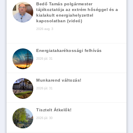
Bedő Tamás polgármester
tájékoztatója az extrém hőséggel és a
kialakult energiahelyzettel
kapcsolatban (videó)
2026 aug. 3
Energiatakarékossági felhívás
2026 júl. 31
Munkarend változás!
2026 júl. 31
Tisztelt Átkelők!
2026 júl. 30