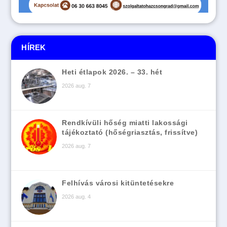
HÍREK
Heti étlapok 2026. – 33. hét
2026 aug. 7
Rendkívüli hőség miatti lakossági
tájékoztató (hőségriasztás, frissítve)
2026 aug. 7
Felhívás városi kitüntetésekre
2026 aug. 4