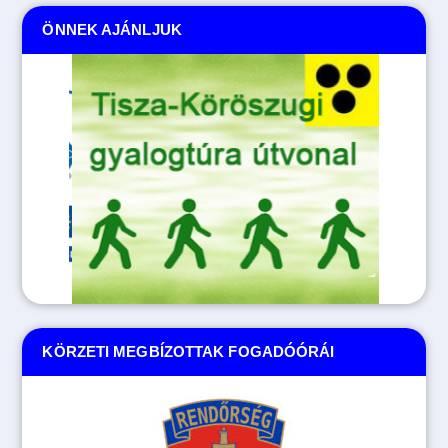
ÖNNEK AJÁNLJUK
KÖRZETI MEGBÍZOTTAK FOGADÓÓRÁI