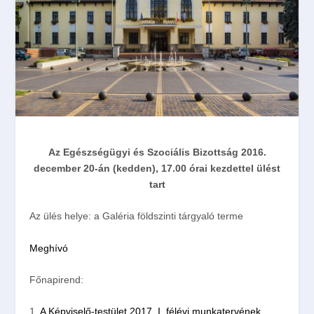
Az Egészségügyi és Szociális Bizottság
2016.
december 20-án (kedden), 17.00
órai kezdettel ülést
tart
Az ülés helye:
a Galéria földszinti tárgyaló terme
Meghívó
Főnapirend:
1.
A Képviselő-testület 2017. I. félévi munkatervének