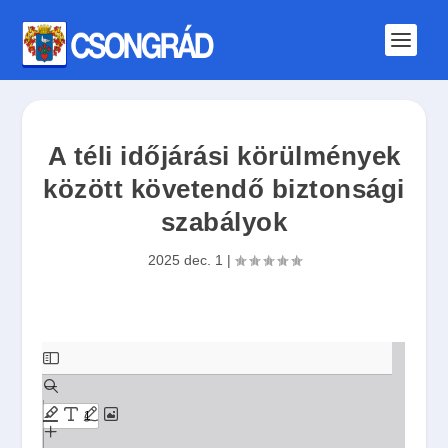
A téli időjárási körülmények
között követendő biztonsági
szabályok
2025 dec. 1
|
S
k
i
p
t