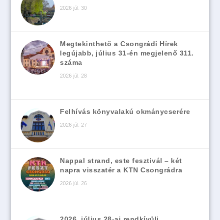
2026 júl. 30
Megtekinthető a Csongrádi Hírek
legújabb, július 31-én megjelenő 311.
száma
2026 júl. 28
Felhívás könyvalakú okmánycserére
2026 júl. 27
Nappal strand, este fesztivál – két
napra visszatér a KTN Csongrádra
2026 júl. 26
2026. július 28-ai rendkívüli