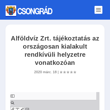
Alföldvíz Zrt. tájékoztatás az
országosan kialakult
rendkívüli helyzetre
vonatkozóan
2020 márc. 18
|
S
k
i