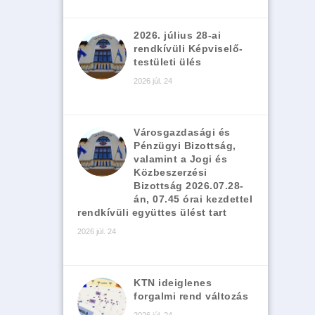
2026. július 28-ai
rendkívüli Képviselő-
testületi ülés
2026 júl. 24
Városgazdasági és
Pénzügyi Bizottság,
valamint a Jogi és
Közbeszerzési
Bizottság 2026.07.28-
án, 07.45 órai kezdettel
rendkívüli együttes ülést tart
2026 júl. 24
KTN ideiglenes
forgalmi rend változás
2026 júl. 24