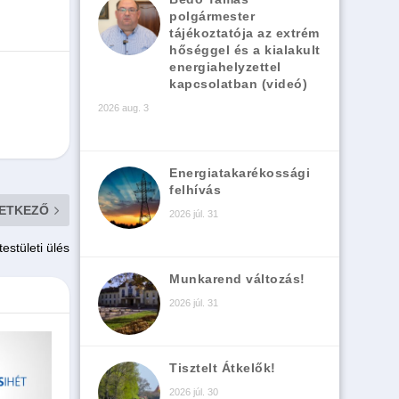
polgármester
tájékoztatója az extrém
hőséggel és a kialakult
energiahelyzettel
kapcsolatban (videó)
2026 aug. 3
Energiatakarékossági
felhívás
ETKEZŐ
2026 júl. 31
estületi ülés
Munkarend változás!
2026 júl. 31
Tisztelt Átkelők!
2026 júl. 30