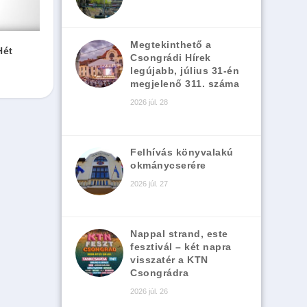
Megtekinthető a
Hét
Csongrádi Hírek
legújabb, július 31-én
megjelenő 311. száma
2026 júl. 28
Felhívás könyvalakú
okmánycserére
2026 júl. 27
Nappal strand, este
fesztivál – két napra
visszatér a KTN
Csongrádra
2026 júl. 26