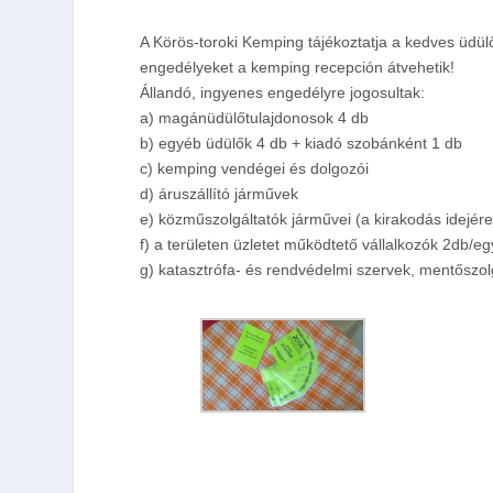
A Körös-toroki Kemping t
ájékoztatja a kedves üdülő
engedélyeket a kemping recepción átvehetik!
Állandó, ingyenes engedélyre jogosultak:
a) magánüdülőtulajdonosok 4 db
b) egyéb üdülők 4 db + kiadó szobánként 1 db
c) kemping vendégei és dolgozói
d) áruszállító járművek
e) közműszolgáltatók járművei (a kirakodás idejére
f) a területen üzletet működtető vállalkozók 2db/e
g) katasztrófa- és rendvédelmi szervek, mentőszol