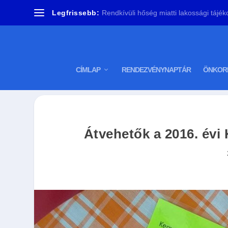
Legfrissebb:
Rendkívüli hőség miatti lakossági tájékoz
CÍMLAP
RENDEZVÉNYNAPTÁR
ÖNKOR
Átvehetők a 2016. évi