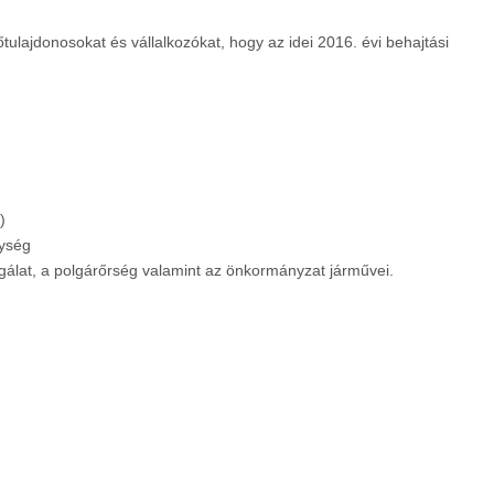
tulajdonosokat és vállalkozókat, hogy az idei 2016. évi behajtási
)
gység
gálat, a polgárőrség valamint az önkormányzat járművei.