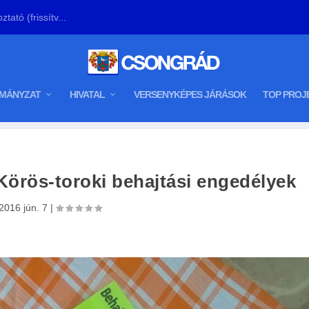
tató (frissítv...
MÁNYZAT
HIVATAL
VERSENYKÉPES JÁRÁSOK
TOP PROJ
 Körös-toroki behajtási engedélyek
2016 jún. 7
|