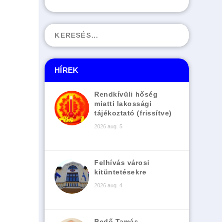
HÍREK
Rendkívüli hőség
miatti lakossági
tájékoztató (frissítve)
2026 aug. 5
Felhívás városi
kitüntetésekre
2026 aug. 4
Bedő Tamás