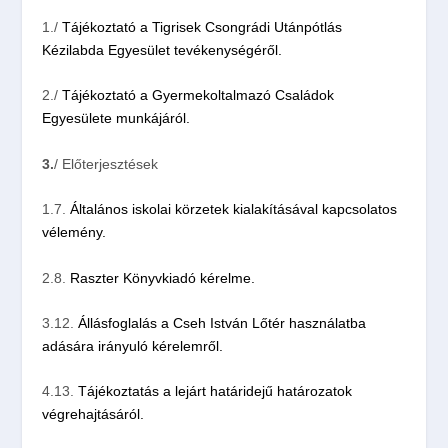
1./
Tájékoztató a Tigrisek Csongrádi Utánpótlás
Kézilabda Egyesület tevékenységéről.
2./
Tájékoztató a Gyermekoltalmazó Családok
Egyesülete munkájáról.
3.
/
Előterjesztések
1.7.
Általános iskolai körzetek kialakításával kapcsolatos
vélemény.
2.8.
Raszter Könyvkiadó kérelme.
3.12.
Állásfoglalás a Cseh István Lőtér használatba
adására irányuló kérelemről.
4.13.
Tájékoztatás a lejárt határidejű határozatok
végrehajtásáról.