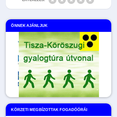
ÖNNEK AJÁNLJUK
KÖRZETI MEGBÍZOTTAK FOGADÓÓRÁI