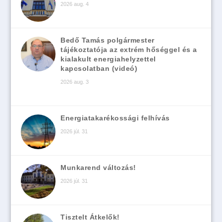
2026 aug. 4
Bedő Tamás polgármester
tájékoztatója az extrém hőséggel és a
kialakult energiahelyzettel
kapcsolatban (videó)
2026 aug. 3
Energiatakarékossági felhívás
2026 júl. 31
Munkarend változás!
2026 júl. 31
Tisztelt Átkelők!