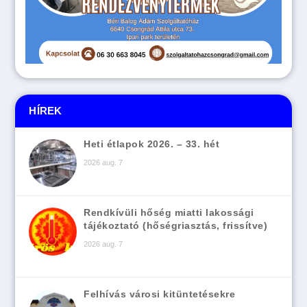
HÍREK
Heti étlapok 2026. – 33. hét
2026 aug. 7
Rendkívüli hőség miatti lakossági
tájékoztató (hőségriasztás, frissítve)
2026 aug. 7
Felhívás városi kitüntetésekre