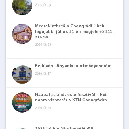
2026 júl. 30
Megtekinthető a Csongrádi Hírek
legújabb, július 31-én megjelenő 311.
száma
2026 júl. 28
Felhívás könyvalakú okmánycserére
2026 júl. 27
Nappal strand, este fesztivál – két
napra visszatér a KTN Csongrádra
2026 júl. 26
2026. július 28-ai rendkívüli