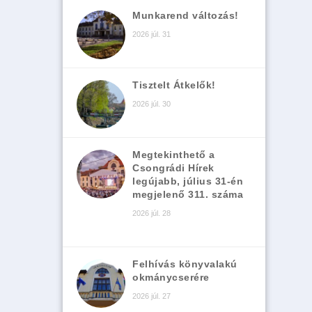
Munkarend változás!
2026 júl. 31
Tisztelt Átkelők!
2026 júl. 30
Megtekinthető a
Csongrádi Hírek
legújabb, július 31-én
megjelenő 311. száma
2026 júl. 28
Felhívás könyvalakú
okmánycserére
2026 júl. 27