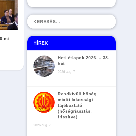
ületi
HÍREK
Heti étlapok 2026. – 33.
hét
2026 aug. 7
Rendkívüli hőség
miatti lakossági
tájékoztató
(hőségriasztás,
frissítve)
2026 aug. 7