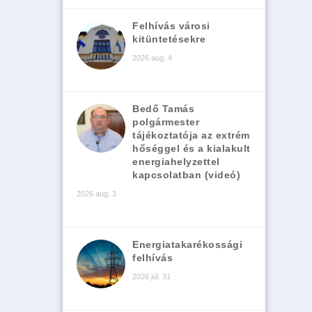
Felhívás városi
kitüntetésekre
2026 aug. 4
Bedő Tamás
polgármester
tájékoztatója az extrém
hőséggel és a kialakult
energiahelyzettel
kapcsolatban (videó)
2026 aug. 3
Energiatakarékossági
felhívás
2026 júl. 31