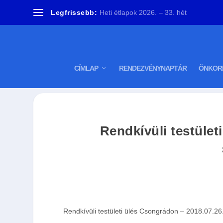
Legfrissebb:
Heti étlapok 2026. – 33. hét
CÍMLAP
RENDEZVÉNYNAPTÁR
ÖNKOR
Rendkívüli testület
Rendkívüli testületi ülés Csongrádon – 2018.07.26