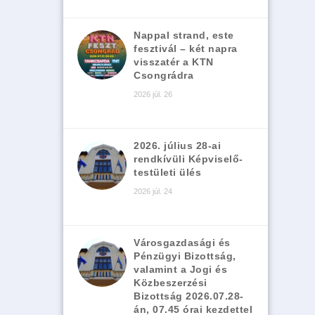
Nappal strand, este
fesztivál – két napra
visszatér a KTN
Csongrádra
2026 júl. 26
2026. július 28-ai
rendkívüli Képviselő-
testületi ülés
2026 júl. 24
Városgazdasági és
Pénzügyi Bizottság,
valamint a Jogi és
Közbeszerzési
Bizottság 2026.07.28-
án, 07.45 órai kezdettel