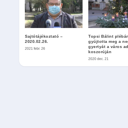
Sajtótájékoztató –
Topsi Bálint plébá
2020.02.26.
gyújtotta meg a n
gyertyát a város a
2021 febr. 26
koszorúján
2020 dec. 21