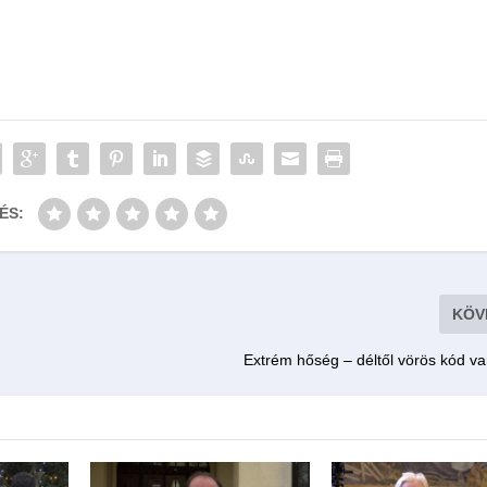
ÉS:
KÖV
Extrém hőség – déltől vörös kód v