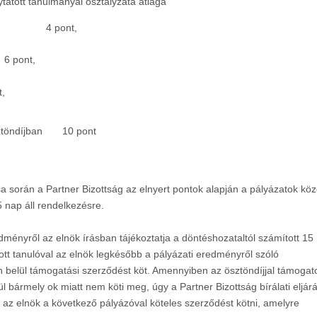
tatott tanulmányai osztályzata átlaga
4 pont,
6 pont,
t,
ztöndíjban
10 pont
rása során a Partner Bizottság az elnyert pontok alapján a pályázatok köz
15 nap áll rendelkezésre.
redményről az elnök írásban tájékoztatja a döntéshozataltól számított 15
tt tanulóval az elnök legkésőbb a pályázati eredményről szóló
on belül támogatási szerződést köt.
Amennyiben az ösztöndíjjal támogato
 bármely ok miatt nem köti meg, úgy a Partner Bizottság bírálati eljár
án az elnök a következő pályázóval köteles szerződést kötni, amelyre