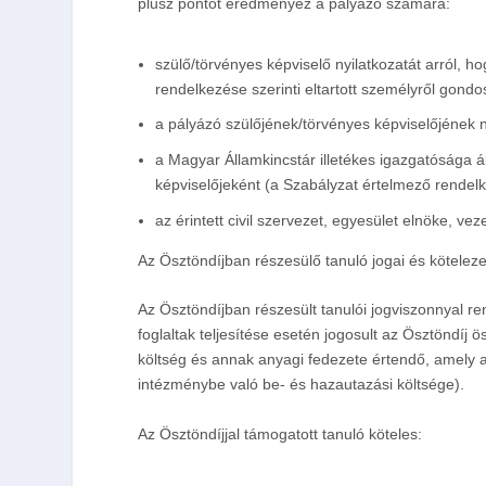
plusz pontot eredményez a pályázó számára:
szülő/törvényes képviselő nyilatkozatát arról, h
rendelkezése szerinti eltartott személyről gondo
a pályázó szülőjének/törvényes képviselőjének ny
a Magyar Államkincstár illetékes igazgatósága ált
képviselőjeként (a Szabályzat értelmező rendelkez
az érintett civil szervezet, egyesület elnöke, vez
Az Ösztöndíjban részesülő tanuló jogai és köteleze
Az Ösztöndíjban részesült tanulói jogviszonnyal 
foglaltak teljesítése esetén jogosult az Ösztöndíj
költség és annak anyagi fedezete értendő, amely a 
intézménybe való be- és hazautazási költsége).
Az Ösztöndíjjal támogatott tanuló köteles: