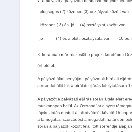
a pályázó a pályázata beadását megelőzően foly
elégséges (2) közepes (3) osztályzat között van
közepes ( 3) és
jó
(4) osztályzat között van
jó
(4) és afeletti osztályzata van
10 pon
korábban már részesült e projekt keretében Ös
érhető el.
A pályázó által benyújtott pályázatok bírálati eljá
sorrendet állít fel,
a bírálati eljárás lefolytatására 
A pályázót a pályázati eljárás során általa elért e
munkanapon belül. Az Ösztöndíjat elnyert támogato
tájékoztatás érintett általi átvételét követő 15 nap
a támogatási szerződést a megadott határidőn belül
során a pályázók között felállított sorrendje alapj