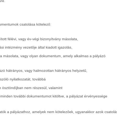
sre.
mentumok csatolása kötelező:
lított félévi, vagy év-végi bizonyítvány másolata,
si intézmény vezetője által kiadott igazolás,
nya másolata, vagy olyan dokumentum, amely alkalmas a pályázó
ályázó hátrányos, vagy halmozottan hátrányos helyzetű,
szóló nyilatkozatát, továbbá
n ösztöndíjban nem részesül, valamint
ntő minden további dokumentumot
kitöltve, a pályázat érvényessége
tók a pályázathoz,
amelyek nem kötelezőek, ugyanakkor azok csatolá