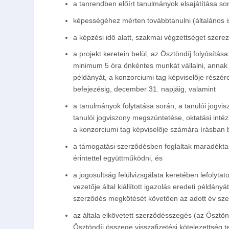
a tanrendben előírt tanulmányok elsajátítása sor
képességéhez mérten továbbtanulni (általános 
a képzési idő alatt, szakmai végzettséget szere
a projekt keretein belül, az Ösztöndíj folyósít
minimum 5 óra önkéntes munkát vállalni, annak t
példányát, a konzorciumi tag képviselője részére
befejezésig, december 31. napjáig, valamint
a tanulmányok folytatása során, a tanulói jogvi
tanulói jogviszony megszüntetése, oktatási inté
a konzorciumi tag képviselője számára írásban 
a támogatási szerződésben foglaltak maradéktala
érintettel együttműködni, és
a jogosultság felülvizsgálata keretében lefolytat
vezetője által kiállított igazolás eredeti példá
szerződés megkötését követően az adott év sze
az általa elkövetett szerződésszegés (az Ösztön
Ösztöndíj összege visszafizetési kötelezettség 