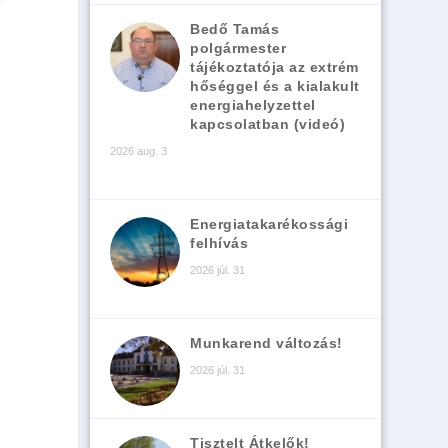
Bedő Tamás
polgármester
tájékoztatója az extrém
hőséggel és a kialakult
energiahelyzettel
kapcsolatban (videó)
2026 aug. 3
Energiatakarékossági
felhívás
2026 júl. 31
Munkarend változás!
2026 júl. 31
Tisztelt Átkelők!