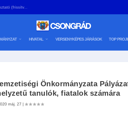
tató (frissítv...
MÁNYZAT
HIVATAL
VERSENYKÉPES JÁRÁSOK
TOP PROJ
mzetiségi Önkormányzata Pályázat
elyzetű tanulók, fiatalok számára
020 máj. 27
|