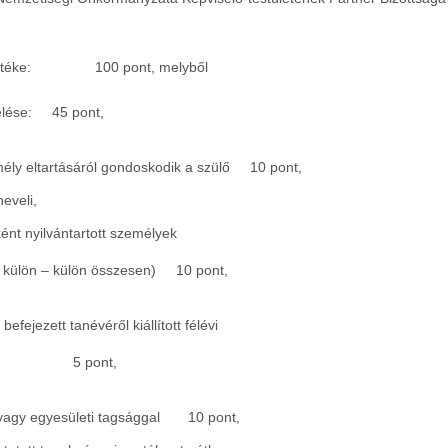
téke:
100 pont, melyből
elése:
45 pont,
ély eltartásáról gondoskodik a szülő
10 pont,
eveli,
ként nyilvántartott személyek
nt külön – külön összesen)
10 pont,
fejezett tanévéről kiállított félévi
s
5 pont,
, vagy egyesületi tagsággal
10 pont,