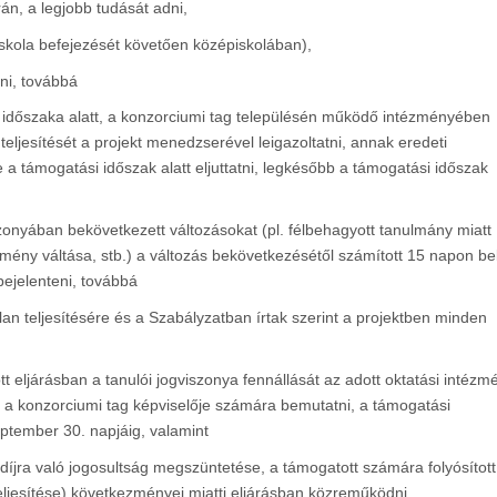
án, a legjobb tudását adni,
iskola befejezését követően középiskolában),
zni, továbbá
ása időszaka alatt, a konzorciumi tag településén működő intézményében
eljesítését a projekt menedzserével leigazoltatni, annak eredeti
 a támogatási időszak alatt eljuttatni, legkésőbb a támogatási időszak
szonyában bekövetkezett változásokat (pl. félbehagyott tanulmány miatt
zmény váltása, stb.) a változás bekövetkezésétől számított 15 napon bel
bejelenteni, továbbá
n teljesítésére és a Szabályzatban írtak szerint a projektben minden
ott eljárásban a tanulói jogviszonya fennállását az adott oktatási intézm
nyát a konzorciumi tag képviselője számára bemutatni, a támogatási
ptember 30. napjáig, valamint
díjra való jogosultság megszüntetése, a támogatott számára folyósított
teljesítése) következményei miatti eljárásban közreműködni,