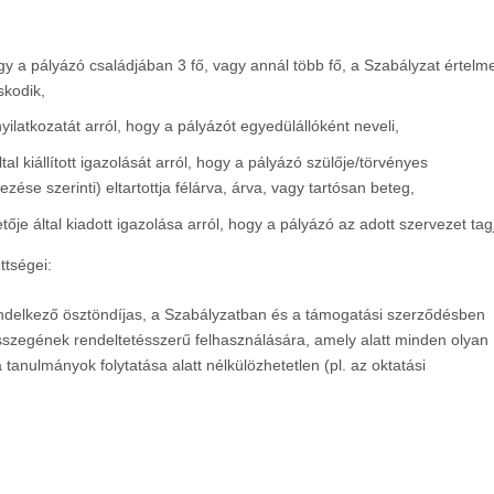
ogy a pályázó családjában 3 fő, vagy annál több fő, a Szabályzat értelm
skodik,
ilatkozatát arról, hogy a pályázót egyedülállóként neveli,
al kiállított igazolását arról, hogy a pályázó szülője/törvényes
ése szerinti) eltartottja félárva, árva, vagy tartósan beteg,
etője által kiadott igazolása arról, hogy a pályázó az adott szervezet tag
ttségei:
rendelkező ösztöndíjas, a Szabályzatban és a támogatási szerződésben
 összegének rendeltetésszerű felhasználására, amely alatt minden olyan
tanulmányok folytatása alatt nélkülözhetetlen (pl. az oktatási