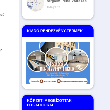
forgalmi rend változás
2026 júl. 24
ező
KIADÓ RENDEZVÉNY-TERMEK
ja.
KÖRZETI MEGBÍZOTTAK
FOGADÓÓRÁI