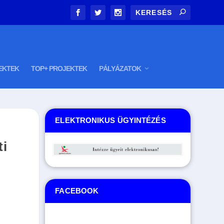
EKTEK
TOP+ PROJEKTEK
PÁLYÁZATOK
ELEKTRONIKUS ÜGYINTÉZÉS
i
FACEBOOK