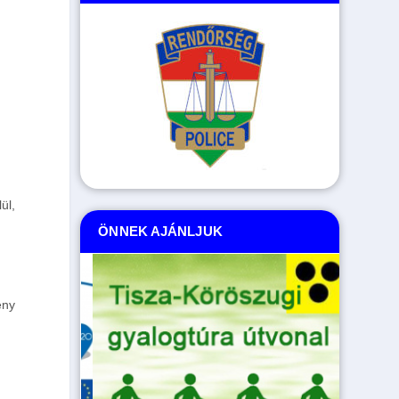
ül,
ÖNNEK AJÁNLJUK
ény