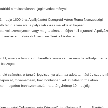
határidő elmulasztásának jogkövetkezményei:
11. napja 16
00
óra.
A pályázatot
Csongrád
Város Roma Nemzetiségi
th tér 7
. szám alá, a pályázati kiírás mellékletét képező
eivel személyesen vagy meghatalmazott útján kell eljuttatni.
A pályáz
n beérkezett pályázatok nem kerülnek elbírálásra.
r Ft,
amely a támogatott keretlétszámra vetítve nem haladhatja meg a
t összeget.
anuló számára, a tanulói jogviszonya alatt,
az adott tanítási év szeptem
napon át,
folyamatosan, havi bontásban kell átutalás formájában
rásban megadott bankszámlaszámra a tárgyhónap 10. napjáig.
emzetiségi Önkormányzata Képviselő-testületének Partner Bizottsága