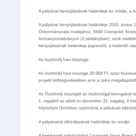
A pályázat benyújtásának határideje és módja, a 
A pályázat benyújtásának határideje
2020. június 
Önkormányzata Irodájához, 6640 Csongrád, Kossu
formanyomtatványon (1 példányban), azok melléklet
benyújtásának határideje jogvesztő, a határidő utá
Az ösztöndíj havi összege:
Az ösztöndíj havi összege 20.000 Ft, azaz húszeze
projekt költségvetésében erre a célra megállapítot
Az Ösztöndíj összegét az ösztöndíjjal támogatott t
1. napjától az adott év december 31. napjáig, 4 hó
folyósítani (forintban számolva) a pályázati eljá
A pályázatok elbírálásának határideje és rendje:
A beérkezett pályázatokat Csongrád Város Roma N