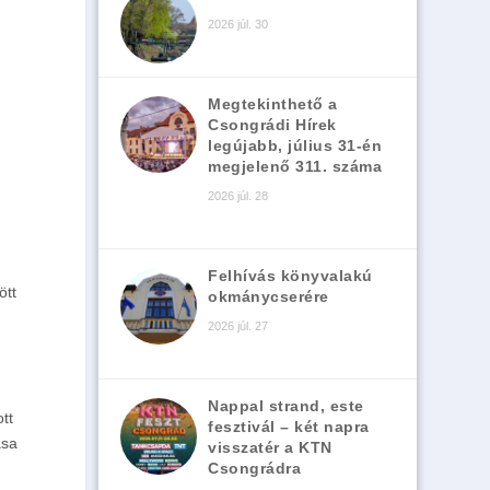
2026 júl. 30
Megtekinthető a
Csongrádi Hírek
legújabb, július 31-én
megjelenő 311. száma
2026 júl. 28
Felhívás könyvalakú
ött
okmánycserére
2026 júl. 27
Nappal strand, este
tt
fesztivál – két napra
ása
visszatér a KTN
Csongrádra