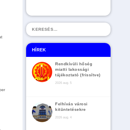
at
HÍREK
Rendkívüli hőség
miatti lakossági
tájékoztató (frissítve)
2026 aug. 5
ber
Felhívás városi
kitüntetésekre
2026 aug. 4
-