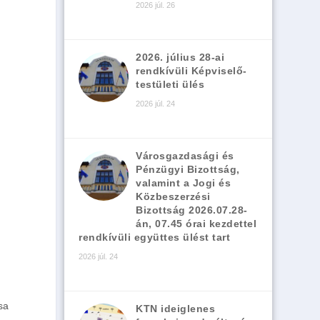
2026 júl. 26
2026. július 28-ai
rendkívüli Képviselő-
testületi ülés
2026 júl. 24
Városgazdasági és
Pénzügyi Bizottság,
valamint a Jogi és
Közbeszerzési
Bizottság 2026.07.28-
án, 07.45 órai kezdettel
rendkívüli együttes ülést tart
2026 júl. 24
sa
KTN ideiglenes