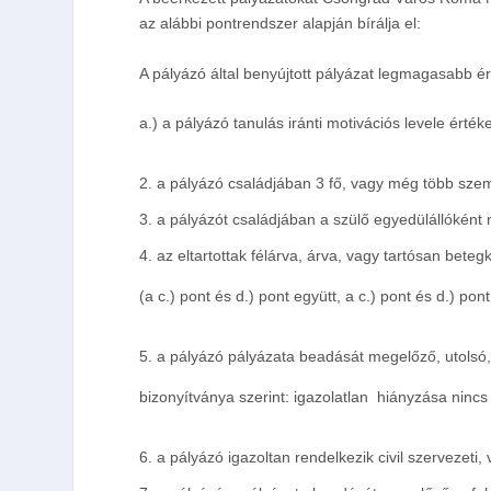
az alábbi pontrendszer alapján bírálja el:
A pályázó által benyújtott pályázat legmagasabb ér
a.) a pályázó tanulás iránti motivációs levele érték
a pályázó családjában 3 fő, vagy még több szem
a pályázót családjában a szülő egyedülállóként n
az eltartottak félárva, árva, vagy tartósan beteg
(a c.) pont és d.) pont együtt, a c.) pont és d.) po
a pályázó pályázata beadását megelőző, utolsó, be
bizonyítványa szerint: igazolatlan
hiányzása ninc
a pályázó igazoltan rendelkezik civil szervezeti