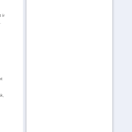
 ír
t.
nt
ák,