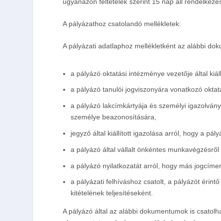
ugyanazon feltételek szerint 15 nap áll rendelkezé
A pályázathoz csatolandó mellékletek:
A pályázati adatlaphoz mellékletként az alábbi
doku
a pályázó oktatási intézménye vezetője által kiál
a pályázó tanulói jogviszonyára vonatkozó oktatá
a pályázó lakcímkártyája és személyi igazolvá
személye beazonosítására,
jegyző által kiállított igazolása arról, hogy a p
a pályázó által vállalt önkéntes munkavégzésről 
a pályázó nyilatkozatát arról, hogy más jogcíme
a pályázati felhíváshoz csatolt, a pályázót éri
kitételének teljesítéseként.
A pályázó által az alábbi
dokumentumok is csatolha