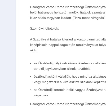
Csongrád Város Roma Nemzetiségi Önkormányzat
belül hátrányos helyzetű tanulók, fiatalok számára
ki
az általa tárgyban kiadott „Tisza-menti virágzás”
Személyi feltételek:
A Szabályzat hatálya kiterjed a konzorciumi tag ált
középiskola nappali tagozatán tanulmányokat folyt
akik:
az Ösztöndíj pályázati kiírása évében az általá
tanulói jogviszonyban állnak, továbbá
ösztöndíjasként vállalják, hogy mind az általáno
vagy megszerzik a kiválasztott szakmai képzetts
az Ösztöndíj keretein belül, vagy a Szabályzat
végeznek.
Csongrád Város Roma Nemzetiségi Önkormányzata