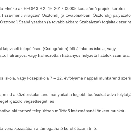
a Elnöke
az EFOP 3.9.2.-16-2017-00005 kódszámú projekt keretein
„Tisza-menti virágzás” Ösztöndíj
(a továbbiakban: Ösztöndíj)
pályázatot
 Ösztöndíj
Szabályzatban (a továbbiakban: Szabályzat) foglaltak szerin
al képviselt településen (Csongrádon) élő általános iskola, vagy
ató, hátrányos, vagy halmozottan hátrányos helyzetű fiatalok számára,
nos iskola, vagy középiskola 7 – 12. évfolyama nappali munkarend szeri
s, mind a középiskolai tanulmányaikat a legjobb tudásukat adva folytatj
éget igazoló végzettséget, és
 hatálya alá tartozó településen működő intézménynél önként munkát
 vonatkozásában a támogatható keretlétszám 5 fő.