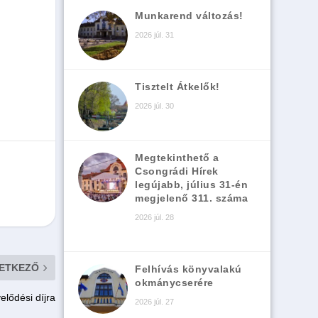
Munkarend változás!
2026 júl. 31
Tisztelt Átkelők!
2026 júl. 30
Megtekinthető a
Csongrádi Hírek
legújabb, július 31-én
megjelenő 311. száma
2026 júl. 28
ETKEZŐ
Felhívás könyvalakú
okmánycserére
lődési díjra
2026 júl. 27