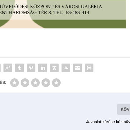
ÉS:
KÖV
Javaslat kérése közműve