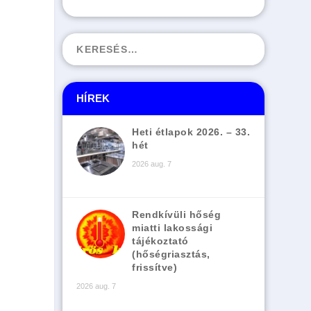
HÍREK
Heti étlapok 2026. – 33.
hét
2026 aug. 7
Rendkívüli hőség
miatti lakossági
tájékoztató
(hőségriasztás,
frissítve)
2026 aug. 7