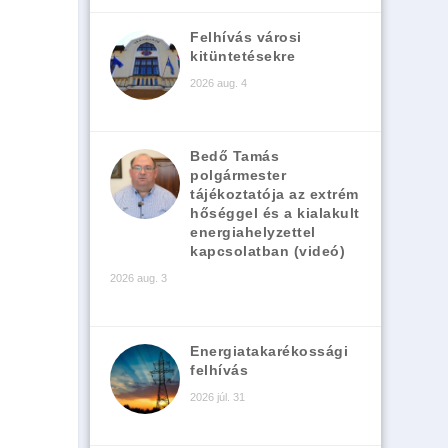
Felhívás városi
kitüntetésekre
2026 aug. 4
Bedő Tamás
polgármester
tájékoztatója az extrém
hőséggel és a kialakult
energiahelyzettel
kapcsolatban (videó)
2026 aug. 3
Energiatakarékossági
felhívás
2026 júl. 31