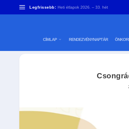
Legfrissebb:
Heti étlapok 2026. – 33. hét
CÍMLAP
RENDEZVÉNYNAPTÁR
ÖNKOR
Csongrád