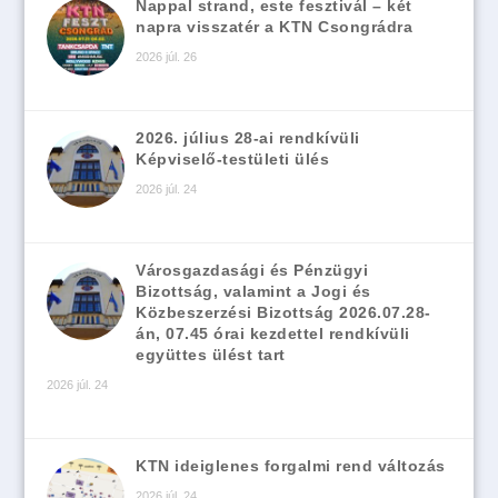
Nappal strand, este fesztivál – két
napra visszatér a KTN Csongrádra
2026 júl. 26
2026. július 28-ai rendkívüli
Képviselő-testületi ülés
2026 júl. 24
Városgazdasági és Pénzügyi
Bizottság, valamint a Jogi és
Közbeszerzési Bizottság 2026.07.28-
án, 07.45 órai kezdettel rendkívüli
együttes ülést tart
2026 júl. 24
KTN ideiglenes forgalmi rend változás
2026 júl. 24