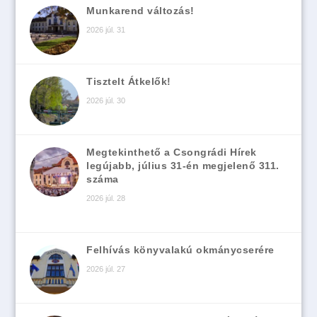
Munkarend változás!
2026 júl. 31
Tisztelt Átkelők!
2026 júl. 30
Megtekinthető a Csongrádi Hírek
legújabb, július 31-én megjelenő 311.
száma
2026 júl. 28
Felhívás könyvalakú okmánycserére
2026 júl. 27