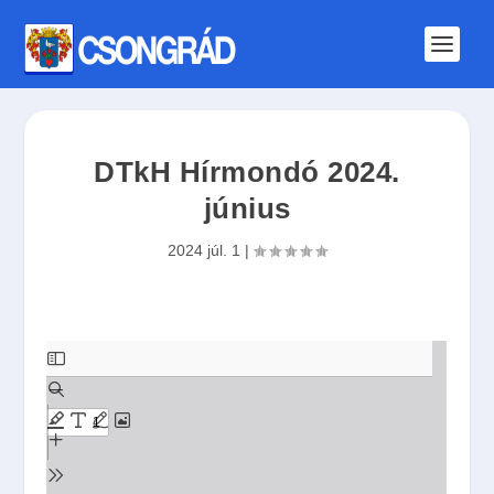
DTkH Hírmondó 2024.
június
2024 júl. 1
|
S
k
i
p
t
o