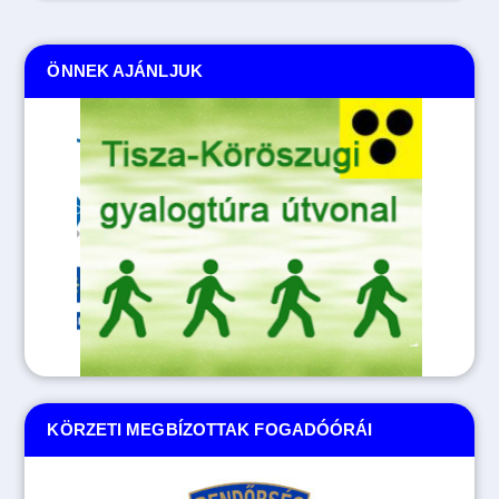
ÖNNEK AJÁNLJUK
KÖRZETI MEGBÍZOTTAK FOGADÓÓRÁI