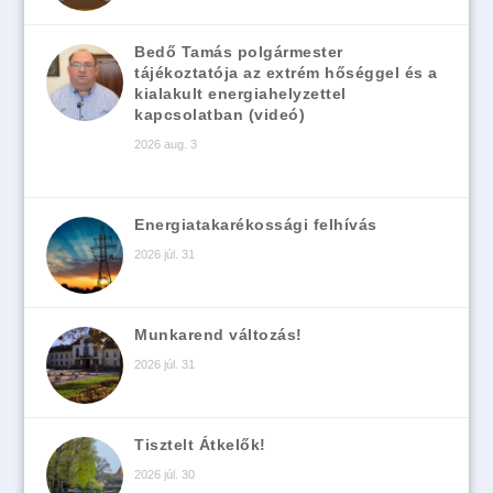
Bedő Tamás polgármester
tájékoztatója az extrém hőséggel és a
kialakult energiahelyzettel
kapcsolatban (videó)
2026 aug. 3
Energiatakarékossági felhívás
2026 júl. 31
Munkarend változás!
2026 júl. 31
Tisztelt Átkelők!
2026 júl. 30