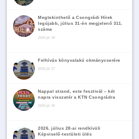
Megtekinthető a Csongrádi Hírek
legújabb, július 31-én megjelenő 311.
száma
2026 júl. 28
Felhívás könyvalakú okmánycserére
2026 júl. 27
Nappal strand, este fesztivál – két
napra visszatér a KTN Csongrádra
2026 júl. 26
2026. július 28-ai rendkívüli
Képviselő-testületi ülés