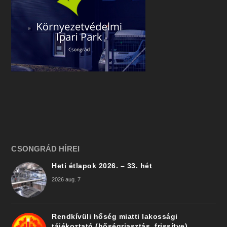
CSONGRÁD HÍREI
Heti étlapok 2026. – 33. hét
2026 aug. 7
Rendkívüli hőség miatti lakossági
tájékoztató (hőségriasztás, frissítve)