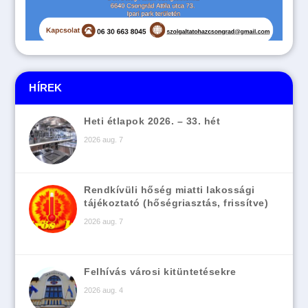
HÍREK
Heti étlapok 2026. – 33. hét
2026 aug. 7
Rendkívüli hőség miatti lakossági
tájékoztató (hőségriasztás, frissítve)
2026 aug. 7
Felhívás városi kitüntetésekre
2026 aug. 4