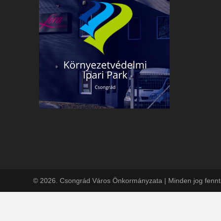
© 2026. Csongrád Város Önkormányzata | Minden jog fennt