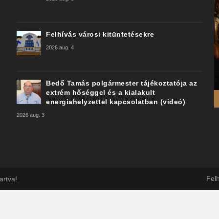
Felhívás városi kitüntetésekre
2026 aug. 4
Bedő Tamás polgármester tájékoztatója az
extrém hőséggel és a kialakult
energiahelyzettel kapcsolatban (videó)
2026 aug. 3
Felh
artva!