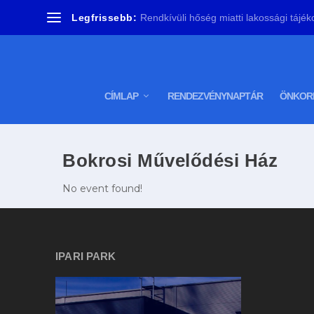
Legfrissebb:
Rendkívüli hőség miatti lakossági tájékoz
CÍMLAP
RENDEZVÉNYNAPTÁR
ÖNKOR
Bokrosi Művelődési Ház
No event found!
IPARI PARK