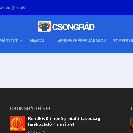
tató (frissítv...
MÁNYZAT
HIVATAL
VERSENYKÉPES JÁRÁSOK
TOP PROJ
CSONGRÁD HÍREI
T
Rendkívüli hőség miatti lakossági
tájékoztató (frissítve)
2026 aug. 5