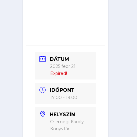
DÁTUM
2025 febr 21
Expired!
IDŐPONT
17:00 - 19:00
HELYSZÍN
Csemegi Károly
Könyvtár