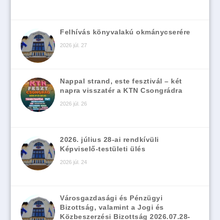
Felhívás könyvalakú okmánycserére
2026 júl. 27
Nappal strand, este fesztivál – két
napra visszatér a KTN Csongrádra
2026 júl. 26
2026. július 28-ai rendkívüli
Képviselő-testületi ülés
2026 júl. 24
Városgazdasági és Pénzügyi
Bizottság, valamint a Jogi és
Közbeszerzési Bizottság 2026.07.28-