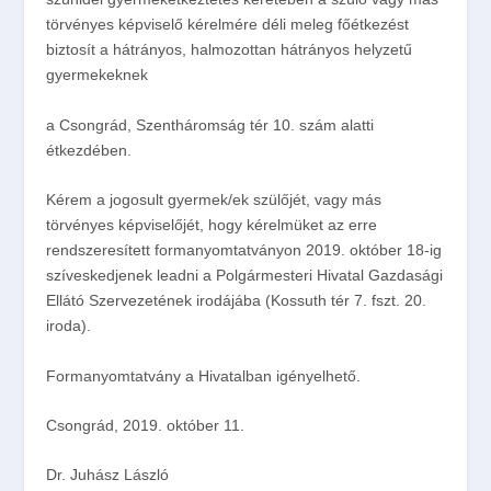
törvényes képviselő
kérelmére déli meleg főétkezést
biztosít a hátrányos, halmozottan hátrányos helyzetű
gyermekeknek
a Csongrád, Szentháromság tér 10. szám alatti
étkezdében.
Kérem a jogosult gyermek/ek szülőjét, vagy más
törvényes képviselőjét, hogy
kérelmüket
az erre
rendszeresített formanyomtatványon
2019. október 18-ig
szíveskedjenek leadni
a Polgármesteri Hivatal Gazdasági
Ellátó Szervezetének irodájába (Kossuth tér 7. fszt. 20.
iroda).
Formanyomtatvány a Hivatalban igényelhető.
Csongrád, 2019. október 11.
Dr. Juhász László