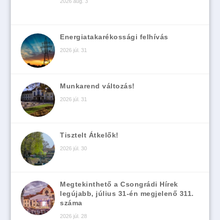
2026 aug. 3
Energiatakarékossági felhívás
2026 júl. 31
Munkarend változás!
2026 júl. 31
Tisztelt Átkelők!
2026 júl. 30
Megtekinthető a Csongrádi Hírek
legújabb, július 31-én megjelenő 311.
száma
2026 júl. 28