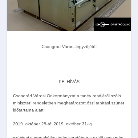
Csongrád Város Jegyzőjétől
_____________________________________________
______________________________
FELHÍVÁS
Csongrád Városi Önkormányzat a tanév rendjéről szóló
miniszteri rendeletben meghatározott őszi tanítási szünet
időtartama alatt
2019. október 28-tól 2019. október 31-ig
szünidei gyermekétkeztetés keretében
a szülő
vagy más