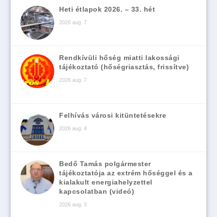
Heti étlapok 2026. – 33. hét
2026 aug. 7
Rendkívüli hőség miatti lakossági
tájékoztató (hőségriasztás, frissítve)
2026 aug. 7
Felhívás városi kitüntetésekre
2026 aug. 4
Bedő Tamás polgármester
tájékoztatója az extrém hőséggel és a
kialakult energiahelyzettel
kapcsolatban (videó)
2026 aug. 3