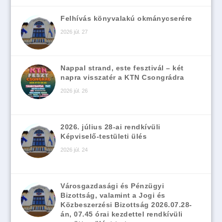
Felhívás könyvalakú okmánycserére
2026 júl. 27
Nappal strand, este fesztivál – két
napra visszatér a KTN Csongrádra
2026 júl. 26
2026. július 28-ai rendkívüli
Képviselő-testületi ülés
2026 júl. 24
Városgazdasági és Pénzügyi
Bizottság, valamint a Jogi és
Közbeszerzési Bizottság 2026.07.28-
án, 07.45 órai kezdettel rendkívüli