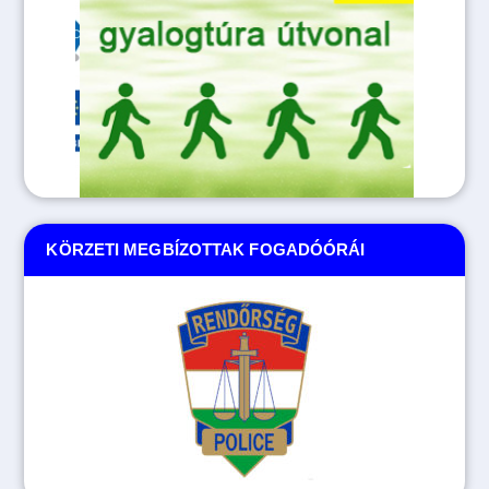
KÖRZETI MEGBÍZOTTAK FOGADÓÓRÁI