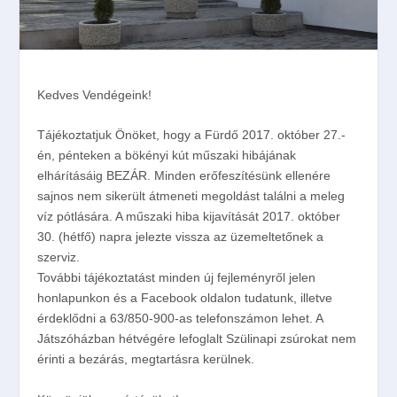
Kedves Vendégeink!
Tájékoztatjuk Önöket, hogy a Fürdő 2017. október 27.-
én, pénteken a bökényi kút műszaki hibájának
elhárításáig BEZÁR. Minden erőfeszítésünk ellenére
sajnos nem sikerült átmeneti megoldást találni a meleg
víz pótlására. A műszaki hiba kijavítását 2017. október
30. (hétfő) napra jelezte vissza az üzemeltetőnek a
szerviz.
További tájékoztatást minden új fejleményről jelen
honlapunkon és a Facebook oldalon tudatunk, illetve
érdeklődni a 63/850-900-as telefonszámon lehet. A
Játszóházban hétvégére lefoglalt Szülinapi zsúrokat nem
érinti a bezárás, megtartásra kerülnek.