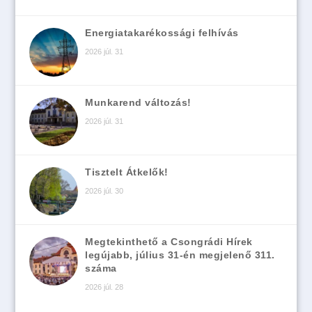
Energiatakarékossági felhívás
2026 júl. 31
Munkarend változás!
2026 júl. 31
Tisztelt Átkelők!
2026 júl. 30
Megtekinthető a Csongrádi Hírek
legújabb, július 31-én megjelenő 311.
száma
2026 júl. 28