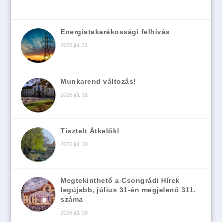
Energiatakarékossági felhívás
2026 júl. 31
Munkarend változás!
2026 júl. 31
Tisztelt Átkelők!
2026 júl. 30
Megtekinthető a Csongrádi Hírek
legújabb, július 31-én megjelenő 311.
száma
2026 júl. 28