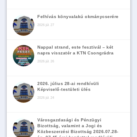
Felhívás könyvalakú okmánycserére
2026 júl. 27
Nappal strand, este fesztivál – két
napra visszatér a KTN Csongrádra
2026 júl. 26
2026. július 28-ai rendkívüli
Képviselő-testületi ülés
2026 júl. 24
Városgazdasági és Pénzügyi
Bizottság, valamint a Jogi és
Közbeszerzési Bizottság 2026.07.28-