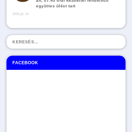
án, 07.45 órai kezdettel rendkívüli
együttes ülést tart
2026 júl. 24
FACEBOOK