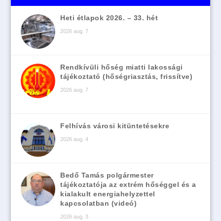
Heti étlapok 2026. – 33. hét
2026 aug. 7
Rendkívüli hőség miatti lakossági
tájékoztató (hőségriasztás, frissítve)
2026 aug. 7
Felhívás városi kitüntetésekre
2026 aug. 4
Bedő Tamás polgármester
tájékoztatója az extrém hőséggel és a
kialakult energiahelyzettel
kapcsolatban (videó)
2026 aug. 3