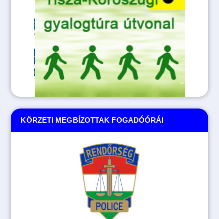
KÖRZETI MEGBÍZOTTAK FOGADÓÓRÁI