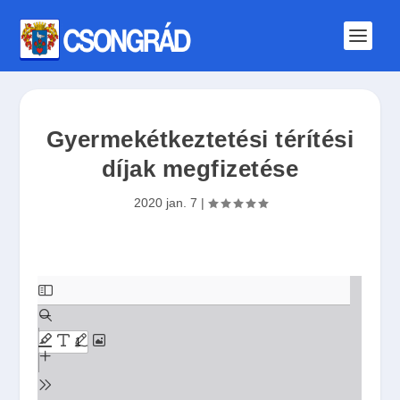
Gyermekétkeztetési térítési
díjak megfizetése
2020 jan. 7
|
S
k
i
p
t
o