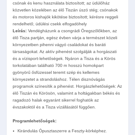
csónak és kenu használata biztosított; az üdülőház
közvetlen közelében az élő Tiszán úszó stég; csónakok
és motoros kishajók kikötése biztosított; kérésre reggeli
rendelhető; üdülési csekk elfogadóhely
Leírás:
Vendégházunk a csongrádi Öregszőlőkben, az
élő Tisza partján, egész évben várja a természet közeli
környezetben pihenni vágyó családokat és baráti
társaságokat. Az aktív pihenést szolgálják a horgászati
és a vízisport-lehetőségek. Nyáron a Tisza és a Körös
torkolatában található 700 m hosszú homokpart
gyönyörű ősfüzessel teremt szép és kellemes
környezetet a strandoláshoz. Télen disznóvágás
programok színesítik a pihenést. Horgászlehetőségek: Az
élő Tiszán és Körösön, valamint a holtágakban békés és
ragadozó halak egyaránt sikerrel foghatók az
évszakoktól és a Tisza vízállásától függően.
Programlehetőségek:
Kirándulás Ópusztaszerre a Feszty-körképhez.