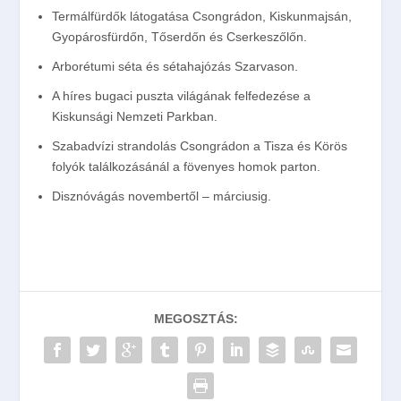
Termálfürdők látogatása Csongrádon, Kiskunmajsán,
Gyopárosfürdőn, Tőserdőn és Cserkeszőlőn.
Arborétumi séta és sétahajózás Szarvason.
A híres bugaci puszta világának felfedezése a
Kiskunsági Nemzeti Parkban.
Szabadvízi strandolás Csongrádon a Tisza és Körös
folyók találkozásánál a fövenyes homok parton.
Disznóvágás novembertől – márciusig.
MEGOSZTÁS: