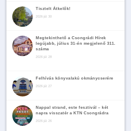
Tisztelt Átkelők!
2026 júl. 30
Megtekinthető a Csongrádi Hírek
legújabb, július 31-én megjelenő 311.
száma
2026 júl. 28
Felhívás könyvalakú okmánycserére
2026 júl. 27
Nappal strand, este fesztivál – két
napra visszatér a KTN Csongrádra
2026 júl. 26