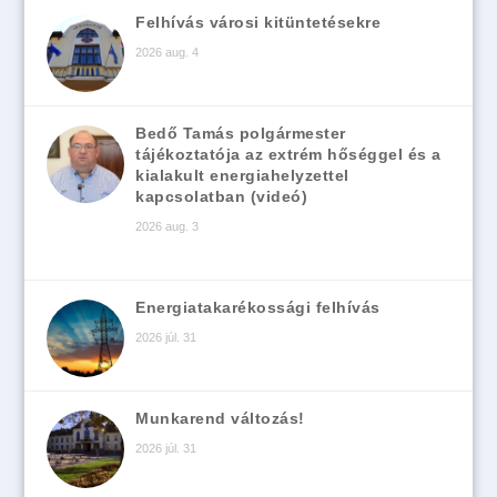
Felhívás városi kitüntetésekre
2026 aug. 4
Bedő Tamás polgármester
tájékoztatója az extrém hőséggel és a
kialakult energiahelyzettel
kapcsolatban (videó)
2026 aug. 3
Energiatakarékossági felhívás
2026 júl. 31
Munkarend változás!
2026 júl. 31