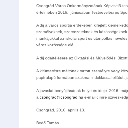
Csongrád Város Önkormányzatának Képviselő-testü
értelmében 2016. júniusában
Testnevelési és Spo
A díj a város sportja érdekében kifejtett kiemelke
személyeknek, szervezeteknek és közösségeknek ad
munkájukkal az iskolai sport és utánpótlás nevelés
város közössége elé.
A díj odaítélésére az Oktatási és Művelődési Bizott
A kitüntetésre méltónak tartott személyre vagy köz
papíralapú formában szakmai indoklással ellátott ja
A javaslat benyújtásának helye és ideje:
2016. máj
a
csongrad@csongrad.hu
e-mail címre szíveskedjen
Csongrád, 2016. április 13.
Bedő Tamás