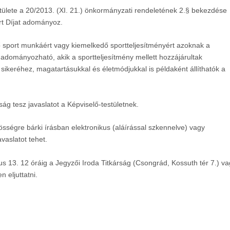
lete a 20/2013. (XI. 21.) önkormányzati rendeletének 2.§ bekezdése
rt
Díjat adományoz.
dő sport munkáért vagy kiemelkedő sportteljesítményért azoknak a
ományozható, akik a sportteljesítmény mellett hozzájárultak
 sikeréhez, magatartásukkal és életmódjukkal is példaként állíthatók a
ság tesz javaslatot a Képviselő-testületnek.
össégre bárki írásban elektronikus (aláírással szkennelve) vagy
vaslatot tehet.
us 13. 12 óráig
a Jegyzői Iroda Titkárság (Csongrád, Kossuth tér 7.) v
 eljuttatni.