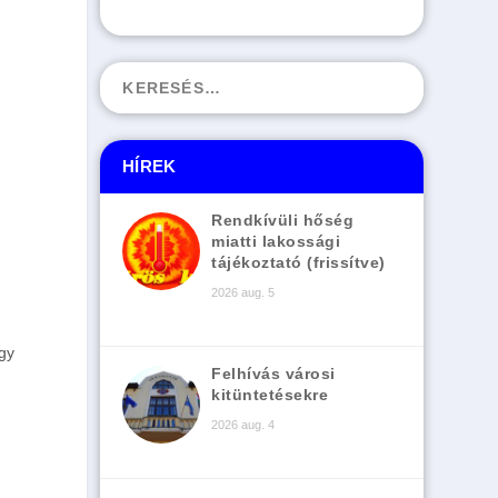
HÍREK
Rendkívüli hőség
miatti lakossági
tájékoztató (frissítve)
2026 aug. 5
agy
Felhívás városi
kitüntetésekre
2026 aug. 4