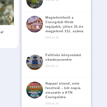
2026 júl. 30
Megtekinthető a
Csongrádi Hírek
legújabb, július 31-én
megjelenő 311. száma
ás!
2026 júl. 28
Felhívás könyvalakú
okmánycserére
2026 júl. 27
Nappal strand, este
fesztivál – két napra
visszatér a KTN
Csongrádra
2026 júl. 26