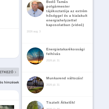
Bedő Tamás
polgármester
tájékoztatója az extrém
hőséggel és a kialakult
energiahelyzettel
kapcsolatban (videó)
2026 aug. 3
Energiatakarékossági
felhívás
2026 júl. 31
ETKEZŐ
Munkarend változás!
 és hímzések
2026 júl. 31
Tisztelt Átkelők!