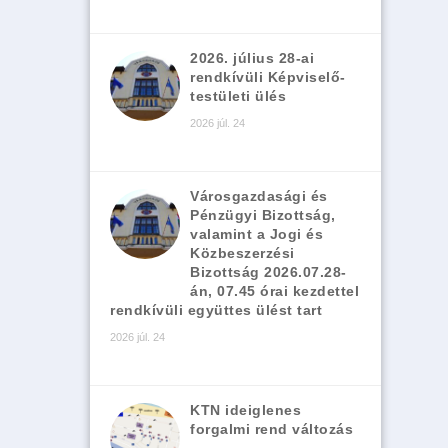
2026. július 28-ai
rendkívüli Képviselő-
testületi ülés
2026 júl. 24
Városgazdasági és
Pénzügyi Bizottság,
valamint a Jogi és
Közbeszerzési
Bizottság 2026.07.28-
án, 07.45 órai kezdettel
rendkívüli együttes ülést tart
2026 júl. 24
KTN ideiglenes
forgalmi rend változás