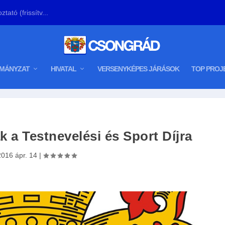
tató (frissítv...
MÁNYZAT
HIVATAL
VERSENYKÉPES JÁRÁSOK
TOP PROJ
k a Testnevelési és Sport Díjra
2016 ápr. 14
|