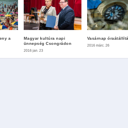
eny a
Magyar kultúra napi
Vasárnap óraátállít
ünnepség Csongrádon
2016 márc. 26
2016 jan. 23