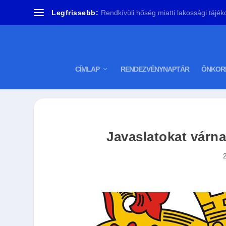
Legfrissebb:
Rendkívüli hőség miatti lakossági tájékoz
CÍMLAP
RENDEZVÉNYNAPTÁR
ÖNKOR
Javaslatokat várna