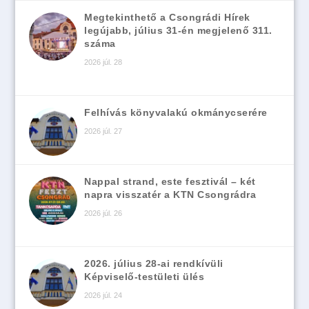
Megtekinthető a Csongrádi Hírek
legújabb, július 31-én megjelenő 311.
száma
2026 júl. 28
Felhívás könyvalakú okmánycserére
2026 júl. 27
Nappal strand, este fesztivál – két
napra visszatér a KTN Csongrádra
2026 júl. 26
2026. július 28-ai rendkívüli
Képviselő-testületi ülés
2026 júl. 24