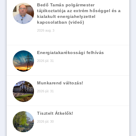
Bedő Tamás polgármester
tájékoztatója az extrém hőséggel és a
kialakult energiahelyzettel
kapcsolatban (videó)
2026 aug. 3
Energiatakarékossági felhívás
2026 júl. 31
Munkarend változás!
2026 júl. 31
Tisztelt Átkelők!
2026 júl. 30