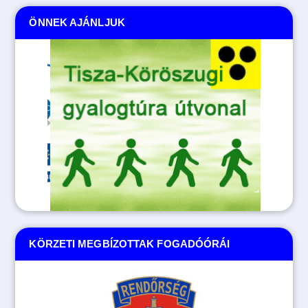
ÖNNEK AJÁNLJUK
KÖRZETI MEGBÍZOTTAK FOGADÓÓRÁI