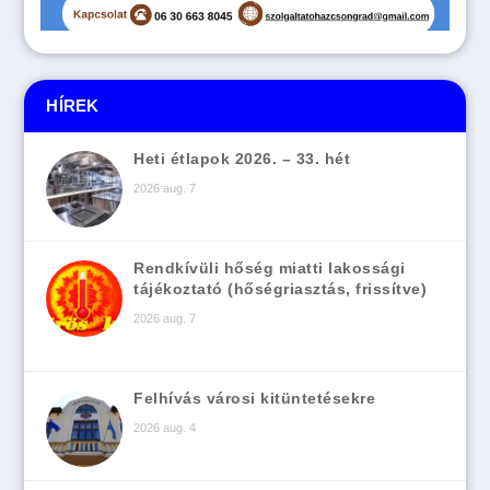
HÍREK
Heti étlapok 2026. – 33. hét
2026 aug. 7
Rendkívüli hőség miatti lakossági
tájékoztató (hőségriasztás, frissítve)
2026 aug. 7
Felhívás városi kitüntetésekre
2026 aug. 4