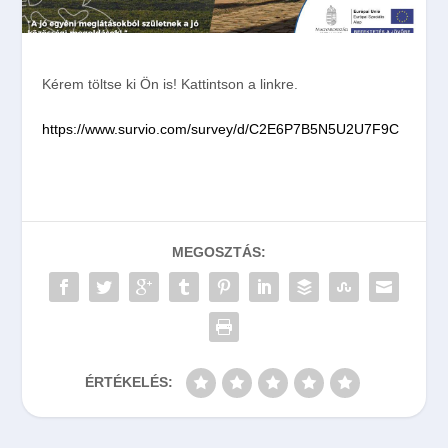
Kérem töltse ki Ön is! Kattintson a linkre.
https://www.survio.com/survey/d/C2E6P7B5N5U2U7F9C
MEGOSZTÁS:
ÉRTÉKELÉS: