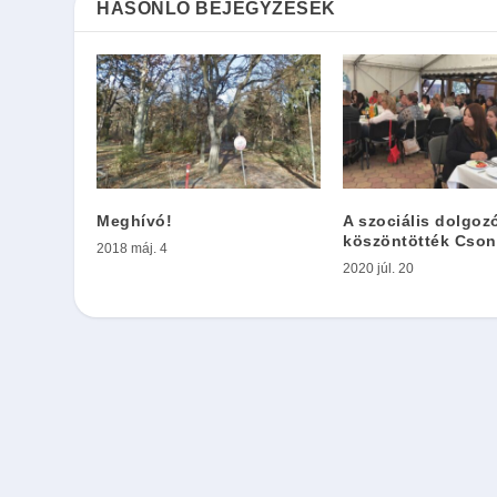
HASONLÓ BEJEGYZÉSEK
Meghívó!
A szociális dolgoz
köszöntötték Cso
2018 máj. 4
2020 júl. 20