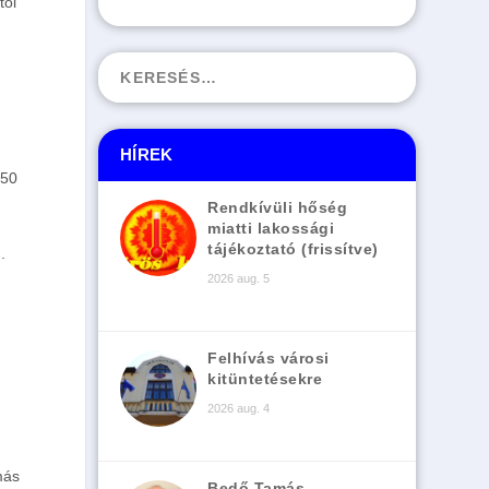
tól
HÍREK
250
Rendkívüli hőség
miatti lakossági
tájékoztató (frissítve)
.
2026 aug. 5
Felhívás városi
kitüntetésekre
2026 aug. 4
más
Bedő Tamás