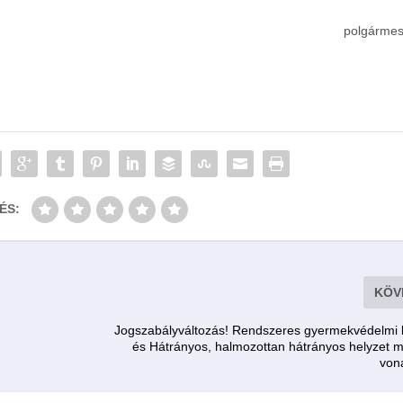
polgármes
ÉS:
KÖV
Jogszabályváltozás! Rendszeres gyermekvédelm
és Hátrányos, halmozottan hátrányos helyzet m
von