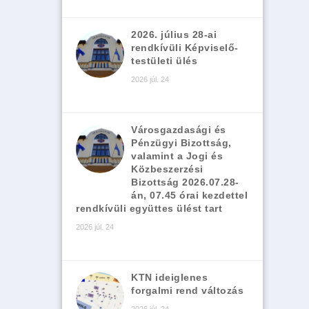
2026. július 28-ai
rendkívüli Képviselő-
testületi ülés
2026 júl. 24
Városgazdasági és
Pénzügyi Bizottság,
valamint a Jogi és
Közbeszerzési
Bizottság 2026.07.28-
án, 07.45 órai kezdettel
rendkívüli együttes ülést tart
2026 júl. 24
KTN ideiglenes
forgalmi rend változás