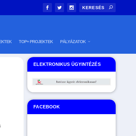
EKTEK
TOP+ PROJEKTEK
PÁLYÁZATOK
ELEKTRONIKUS ÜGYINTÉZÉS
FACEBOOK
i