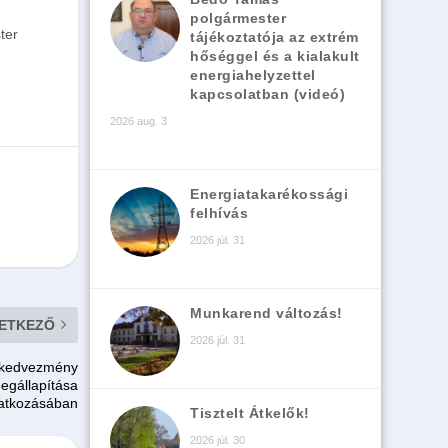
polgármester
ter
tájékoztatója az extrém
hőséggel és a kialakult
energiahelyzettel
kapcsolatban (videó)
2026 aug. 3
Energiatakarékossági
felhívás
2026 júl. 31
Munkarend változás!
ETKEZŐ
2026 júl. 31
i kedvezmény
egállapítása
atkozásában
Tisztelt Átkelők!
2026 júl. 30