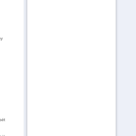
ny
sét