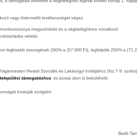
, a támogatási kérelmet a végkielégítés lejártát követő hónap 1. napjá
alkozó vagy őstermelői tevékenységet végez.
nia munkaviszonya megszűnését és a végkielégítésre vonatkozó
lvántartásba vételét.
ori legkisebb összegének 200%-a (57.000 Ft), legfeljebb 250%-a (71.
lgármesteri Hivatal Szociális és Lakásügyi Irodájához (fsz.7-9. szoba)
 települési támogatáshoz
és postai úton is beküldhető.
onságát kívánják szolgálni.
Bedő Ta