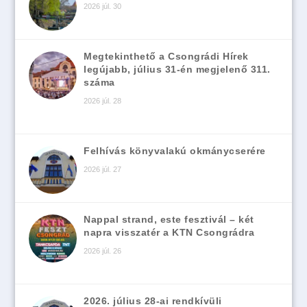
2026 júl. 30
Megtekinthető a Csongrádi Hírek
legújabb, július 31-én megjelenő 311.
száma
2026 júl. 28
Felhívás könyvalakú okmánycserére
2026 júl. 27
Nappal strand, este fesztivál – két
napra visszatér a KTN Csongrádra
2026 júl. 26
2026. július 28-ai rendkívüli