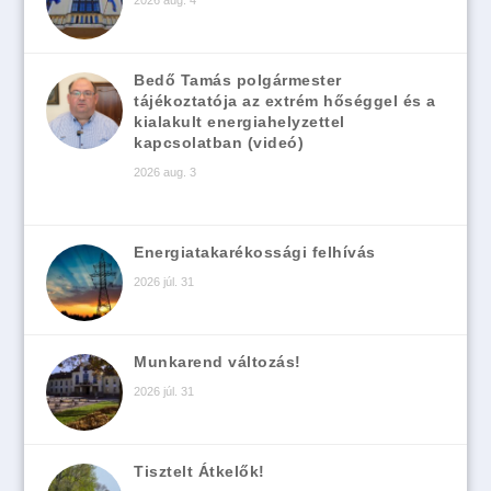
2026 aug. 4
Bedő Tamás polgármester
tájékoztatója az extrém hőséggel és a
kialakult energiahelyzettel
kapcsolatban (videó)
2026 aug. 3
Energiatakarékossági felhívás
2026 júl. 31
Munkarend változás!
2026 júl. 31
Tisztelt Átkelők!