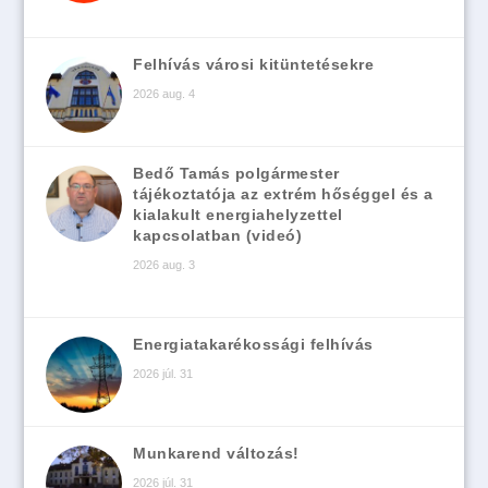
Felhívás városi kitüntetésekre
2026 aug. 4
Bedő Tamás polgármester
tájékoztatója az extrém hőséggel és a
kialakult energiahelyzettel
kapcsolatban (videó)
2026 aug. 3
Energiatakarékossági felhívás
2026 júl. 31
Munkarend változás!
2026 júl. 31