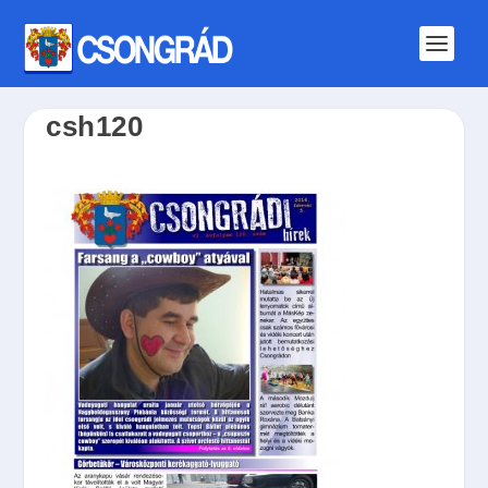
csh120