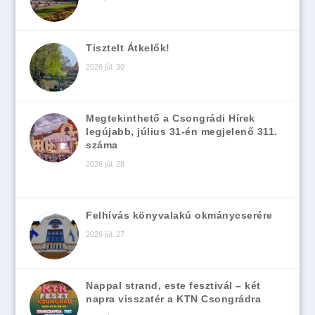
Tisztelt Átkelők!
2026 júl. 30
Megtekinthető a Csongrádi Hírek
legújabb, július 31-én megjelenő 311.
száma
2026 júl. 28
Felhívás könyvalakú okmánycserére
2026 júl. 27
Nappal strand, este fesztivál – két
napra visszatér a KTN Csongrádra