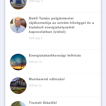
2026 aug. 4
Bedő Tamás polgármester
tájékoztatója az extrém hőséggel és a
kialakult energiahelyzettel
kapcsolatban (videó)
2026 aug. 3
Energiatakarékossági felhívás
2026 júl. 31
Munkarend változás!
2026 júl. 31
Tisztelt Átkelők!