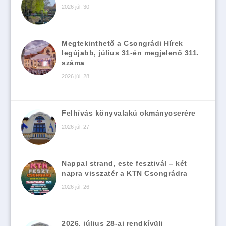
2026 júl. 30
Megtekinthető a Csongrádi Hírek
legújabb, július 31-én megjelenő 311.
száma
2026 júl. 28
Felhívás könyvalakú okmánycserére
2026 júl. 27
Nappal strand, este fesztivál – két
napra visszatér a KTN Csongrádra
2026 júl. 26
2026. július 28-ai rendkívüli