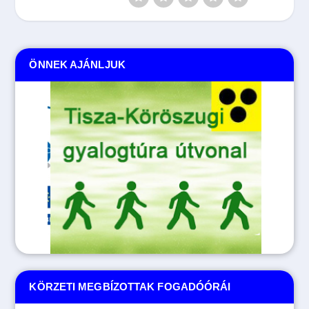
ÖNNEK AJÁNLJUK
KÖRZETI MEGBÍZOTTAK FOGADÓÓRÁI