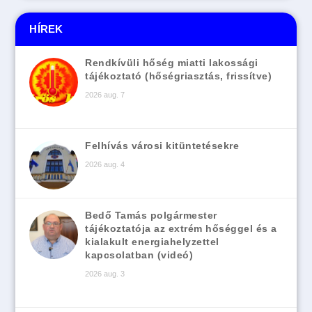
HÍREK
Rendkívüli hőség miatti lakossági
tájékoztató (hőségriasztás, frissítve)
2026 aug. 7
Felhívás városi kitüntetésekre
2026 aug. 4
Bedő Tamás polgármester
tájékoztatója az extrém hőséggel és a
kialakult energiahelyzettel
kapcsolatban (videó)
2026 aug. 3