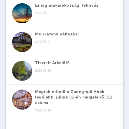
Energiatakarékossági felhívás
2026 júl. 31
Munkarend változás!
2026 júl. 31
Tisztelt Átkelők!
2026 júl. 30
Megtekinthető a Csongrádi Hírek
legújabb, július 31-én megjelenő 311.
száma
2026 júl. 28