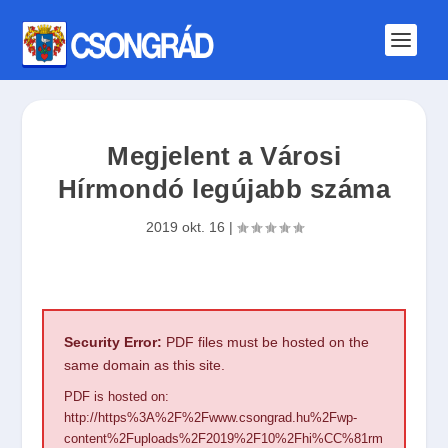
Megjelent a Városi
Hírmondó legújabb száma
2019 okt. 16
|
Security Error:
PDF files must be hosted on the
same domain as this site.
PDF is hosted on:
http://https%3A%2F%2Fwww.csongrad.hu%2Fwp-
content%2Fuploads%2F2019%2F10%2Fhi%CC%81rm