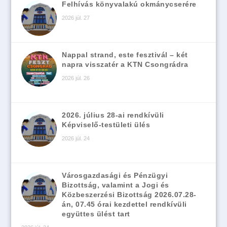
Felhívás könyvalakú okmánycserére
2026 júl. 27
Nappal strand, este fesztivál – két
napra visszatér a KTN Csongrádra
2026 júl. 26
2026. július 28-ai rendkívüli
Képviselő-testületi ülés
2026 júl. 24
Városgazdasági és Pénzügyi
Bizottság, valamint a Jogi és
Közbeszerzési Bizottság 2026.07.28-
án, 07.45 órai kezdettel rendkívüli
együttes ülést tart