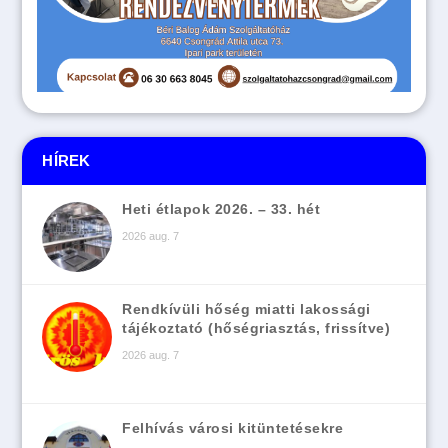
HÍREK
Heti étlapok 2026. – 33. hét
2026 aug. 7
Rendkívüli hőség miatti lakossági
tájékoztató (hőségriasztás, frissítve)
2026 aug. 7
Felhívás városi kitüntetésekre