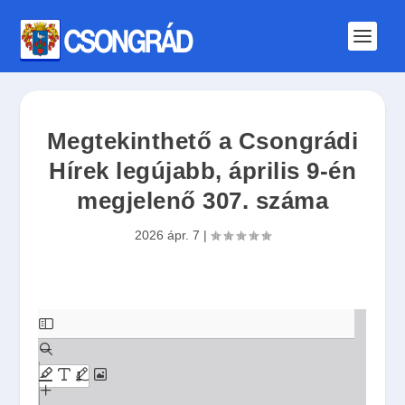
Megtekinthető a Csongrádi
Hírek legújabb, április 9-én
megjelenő 307. száma
2026 ápr. 7
|
S
k
i
p
t