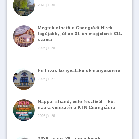
2026 júl. 30
Megtekinthető a Csongrádi Hírek
legújabb, július 31-én megjelenő 311.
száma
2026 júl. 28
Felhívás könyvalakú okmánycserére
2026 júl. 27
Nappal strand, este fesztivál – két
napra visszatér a KTN Csongrádra
2026 júl. 26
2026. július 28-ai rendkívüli