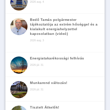
2026 aug. 4
Bedő Tamás polgármester
tájékoztatója az extrém hőséggel és a
kialakult energiahelyzettel
kapcsolatban (videó)
2026 aug. 3
Energiatakarékossági felhívás
2026 júl. 31
Munkarend változás!
2026 júl. 31
Tisztelt Átkelők!