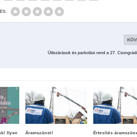
ÉS:
KÖV
Útlezárások és parkolási rend a 27. Csongrádi
k! Ilyen
Áramszünet!
Értesítés áramszüne