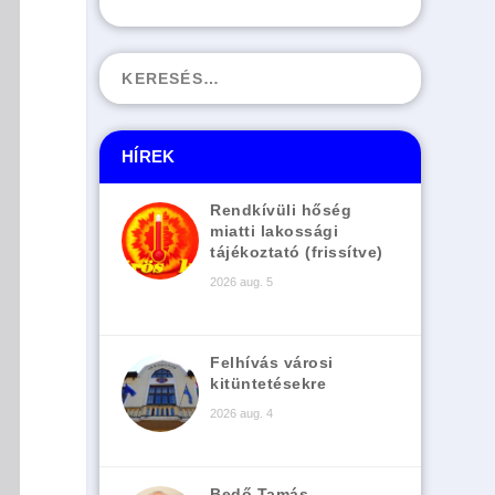
HÍREK
Rendkívüli hőség
miatti lakossági
tájékoztató (frissítve)
2026 aug. 5
Felhívás városi
kitüntetésekre
2026 aug. 4
Bedő Tamás