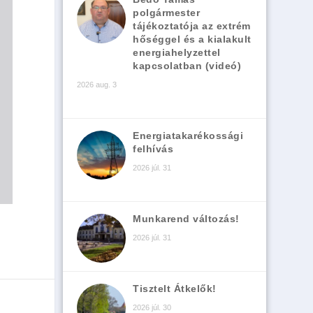
polgármester
tájékoztatója az extrém
hőséggel és a kialakult
energiahelyzettel
kapcsolatban (videó)
2026 aug. 3
Energiatakarékossági
felhívás
2026 júl. 31
Munkarend változás!
2026 júl. 31
Tisztelt Átkelők!
2026 júl. 30