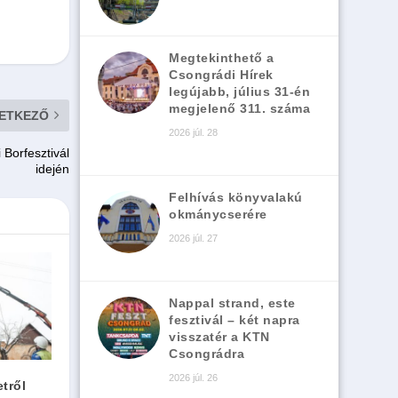
Megtekinthető a
Csongrádi Hírek
legújabb, július 31-én
megjelenő 311. száma
ETKEZŐ
2026 júl. 28
 Borfesztivál
idején
Felhívás könyvalakú
okmánycserére
2026 júl. 27
Nappal strand, este
fesztivál – két napra
visszatér a KTN
Csongrádra
2026 júl. 26
tről