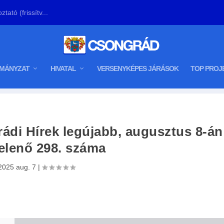
tató (frissítv...
MÁNYZAT
HIVATAL
VERSENYKÉPES JÁRÁSOK
TOP PROJ
ádi Hírek legújabb, augusztus 8-án
elenő 298. száma
2025 aug. 7
|