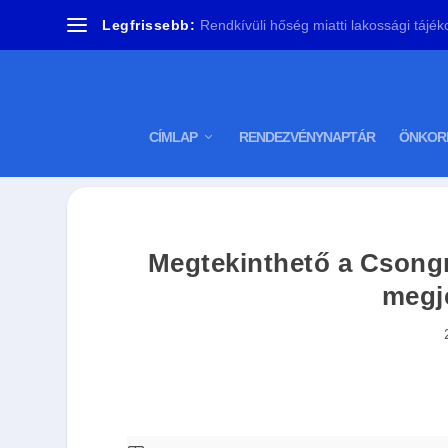
Legfrissebb:
Rendkívüli hőség miatti lakossági tájékoz
CÍMLAP
RENDEZVÉNYNAPTÁR
ÖNKOR
Megtekinthető a Csongr
megj
S