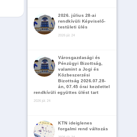
2026. július 28-ai
rendkívüli Képviselő-
testületi ülés
2026 júl. 24
Városgazdasági és
Pénzügyi Bizottság,
valamint a Jogi és
Közbeszerzési
Bizottság 2026.07.28-
án, 07.45 órai kezdettel
rendkívüli együttes ülést tart
2026 júl. 24
KTN ideiglenes
forgalmi rend változás
2026 júl. 24