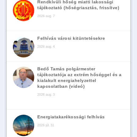
Rendkívüli hőség miatti lakossági
tájékoztató (hőségriasztás, frissítve)
2026 aug. 7
Felhívás városi kitüntetésekre
2026 aug. 4
Bedő Tamás polgármester
tájékoztatója az extrém hőséggel és a
kialakult energiahelyzettel
kapcsolatban (videó)
2026 aug. 3
Energiatakarékossági felhívás
2026 júl. 31