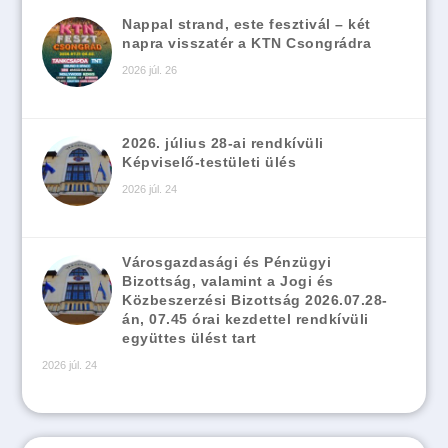
Nappal strand, este fesztivál – két
napra visszatér a KTN Csongrádra
2026 júl. 26
2026. július 28-ai rendkívüli
Képviselő-testületi ülés
2026 júl. 24
Városgazdasági és Pénzügyi
Bizottság, valamint a Jogi és
Közbeszerzési Bizottság 2026.07.28-
án, 07.45 órai kezdettel rendkívüli
együttes ülést tart
2026 júl. 24