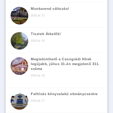
Munkarend változás!
2026 júl. 31
Tisztelt Átkelők!
2026 júl. 30
Megtekinthető a Csongrádi Hírek
legújabb, július 31-én megjelenő 311.
száma
2026 júl. 28
Felhívás könyvalakú okmánycserére
2026 júl. 27