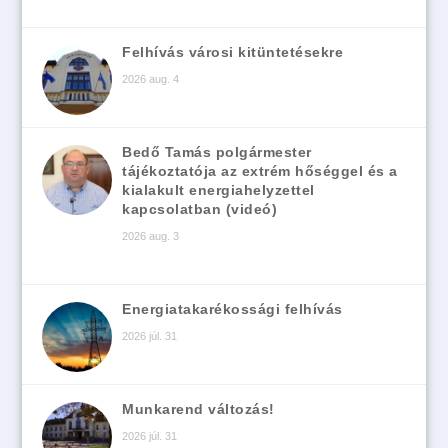
Felhívás városi kitüntetésekre
2026 aug. 4
Bedő Tamás polgármester
tájékoztatója az extrém hőséggel és a
kialakult energiahelyzettel
kapcsolatban (videó)
2026 aug. 3
Energiatakarékossági felhívás
2026 júl. 31
Munkarend változás!
2026 júl. 31