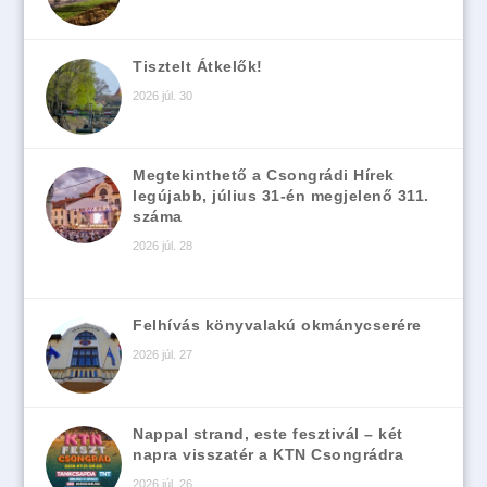
Tisztelt Átkelők!
2026 júl. 30
Megtekinthető a Csongrádi Hírek
legújabb, július 31-én megjelenő 311.
száma
2026 júl. 28
Felhívás könyvalakú okmánycserére
2026 júl. 27
Nappal strand, este fesztivál – két
napra visszatér a KTN Csongrádra
2026 júl. 26