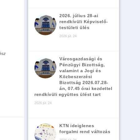
2026. július 28-ai
rendkívüli Képviselő-
testületi ülés
2026 júl. 24
ész
Városgazdasági és
Pénzügyi Bizottság,
valamint a Jogi és
Közbeszerzési
Bizottság 2026.07.28-
án, 07.45 órai kezdettel
rendkívüli együttes ülést tart
2026 júl. 24
KTN ideiglenes
forgalmi rend változás