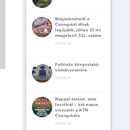
Megtekinthető a
Csongrádi Hírek
legújabb, július 31-én
megjelenő 311. száma
2026 júl. 28
Felhívás könyvalakú
okmánycserére
2026 júl. 27
Nappal strand, este
fesztivál – két napra
visszatér a KTN
Csongrádra
2026 júl. 26