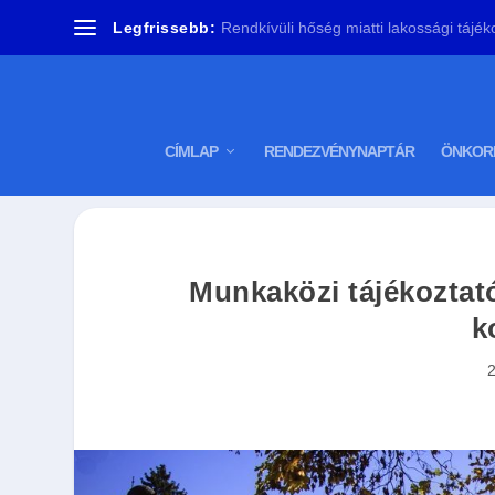
Legfrissebb:
Rendkívüli hőség miatti lakossági tájékoz
CÍMLAP
RENDEZVÉNYNAPTÁR
ÖNKOR
Munkaközi tájékoztató
k
2