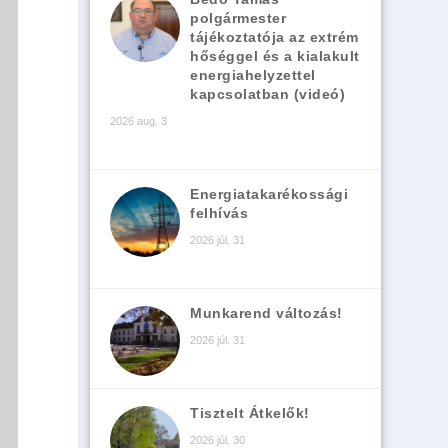
polgármester
tájékoztatója az extrém
hőséggel és a kialakult
energiahelyzettel
kapcsolatban (videó)
2026 aug. 3
Energiatakarékossági
felhívás
2026 júl. 31
Munkarend változás!
2026 júl. 31
Tisztelt Átkelők!
2026 júl. 30