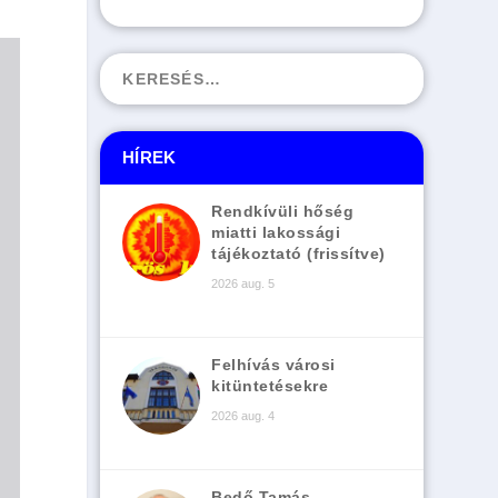
HÍREK
Rendkívüli hőség
miatti lakossági
tájékoztató (frissítve)
2026 aug. 5
Felhívás városi
kitüntetésekre
2026 aug. 4
Bedő Tamás