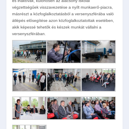
és inaktívak, különösen az alacsony iskolai
végzettségűek visszavezetése a nyílt munkaerő-piacra,
másrészt a közfoglalkoztatásból a versenyszférába való
átlépés elősegítése azon közfoglalkoztatottak esetében,
akik képessé tehetők és készek munkát vállalni a
versenyszférában.