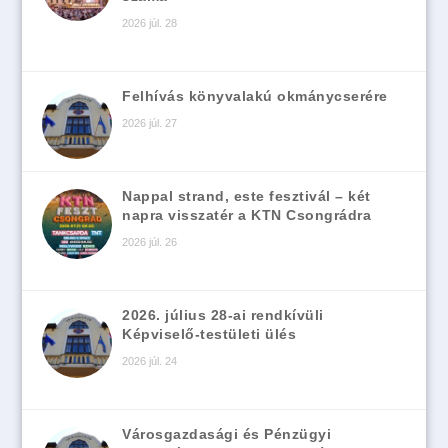
2026 júl. 28
Felhívás könyvalakú okmánycserére
2026 júl. 27
Nappal strand, este fesztivál – két
napra visszatér a KTN Csongrádra
2026 júl. 26
2026. július 28-ai rendkívüli
Képviselő-testületi ülés
2026 júl. 24
Városgazdasági és Pénzügyi