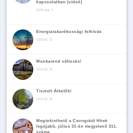
kapcsolatban (videó)
2026 aug. 3
Energiatakarékossági felhívás
2026 júl. 31
Munkarend változás!
2026 júl. 31
Tisztelt Átkelők!
2026 júl. 30
Megtekinthető a Csongrádi Hírek
legújabb, július 31-én megjelenő 311.
száma