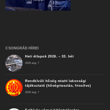
CSONGRÁD HÍREI
Heti étlapok 2026. – 33. hét
2026 aug. 7
Rendkívüli hőség miatti lakossági
tájékoztató (hőségriasztás, frissítve)
2026 aug. 7
Felhívás városi kitüntetésekre