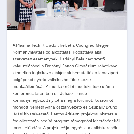
A Plasma Tech Kft. adott helyet a Csongrád Megyei
Kormányhivatal Foglalkoztatási Főosztálya által
szervezett eseménynek. Ladányi Béla cégvezető
kalauzolásával a Batsányi János Gimnázium robotikával
kiemelten foglalkozó diákjainak bemutatták a lemezipari
célgépeket gyártó vállalkozás Fiber Lézer
munkaállomását. A munkaterület megtekintése után a
konferenciateremben dr. Juhász Tünde
kormánymegbízott nyitotta meg a fórumot. Köszönt
őt
mondott Németh Anna osztályvezető és Szubally Brúnó
járási hivatalvezető. Lantos Adrienn projektmunkatárs a
foglalkoztatási segítő program támogatási lehetőségeiről
tartott előadást. A projekt célja egyrészt az álláskeresők