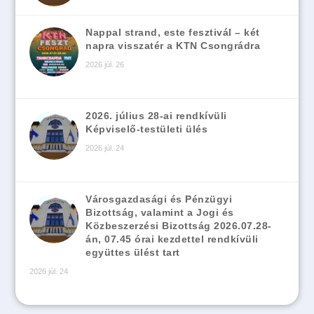
Nappal strand, este fesztivál – két
napra visszatér a KTN Csongrádra
2026 júl. 26
2026. július 28-ai rendkívüli
Képviselő-testületi ülés
2026 júl. 24
Városgazdasági és Pénzügyi
Bizottság, valamint a Jogi és
Közbeszerzési Bizottság 2026.07.28-
án, 07.45 órai kezdettel rendkívüli
együttes ülést tart
2026 júl. 24