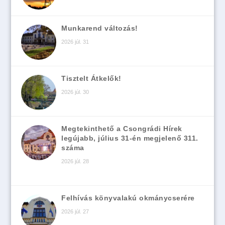
Munkarend változás!
2026 júl. 31
Tisztelt Átkelők!
2026 júl. 30
Megtekinthető a Csongrádi Hírek
legújabb, július 31-én megjelenő 311.
száma
2026 júl. 28
Felhívás könyvalakú okmánycserére
2026 júl. 27