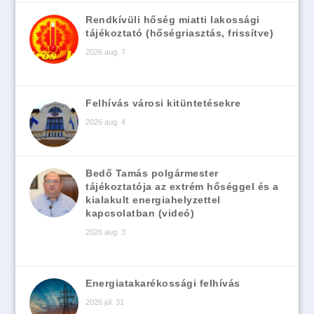
Rendkívüli hőség miatti lakossági
tájékoztató (hőségriasztás, frissítve)
2026 aug. 7
Felhívás városi kitüntetésekre
2026 aug. 4
Bedő Tamás polgármester
tájékoztatója az extrém hőséggel és a
kialakult energiahelyzettel
kapcsolatban (videó)
2026 aug. 3
Energiatakarékossági felhívás
2026 júl. 31