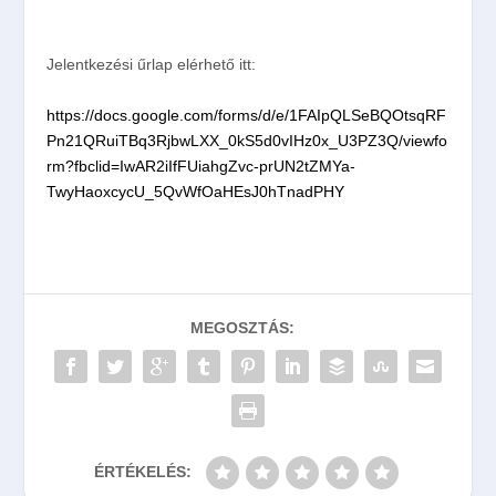
Jelentkezési űrlap elérhető itt:
https://docs.google.com/forms/d/e/1FAIpQLSeBQOtsqRF
Pn21QRuiTBq3RjbwLXX_0kS5d0vIHz0x_U3PZ3Q/viewfo
rm?fbclid=IwAR2iIfFUiahgZvc-prUN2tZMYa-
TwyHaoxcycU_5QvWfOaHEsJ0hTnadPHY
MEGOSZTÁS:
ÉRTÉKELÉS: