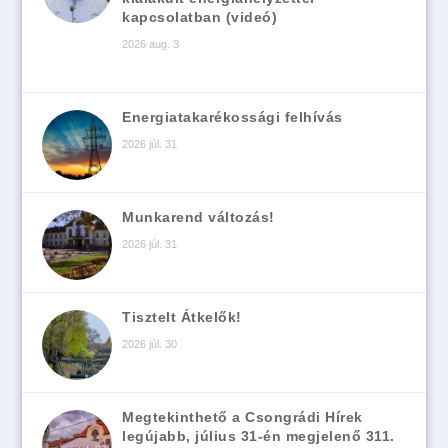
kapcsolatban (videó)
2026 aug. 3
Energiatakarékossági felhívás
2026 júl. 31
Munkarend változás!
2026 júl. 31
Tisztelt Átkelők!
2026 júl. 30
Megtekinthető a Csongrádi Hírek
legújabb, július 31-én megjelenő 311.