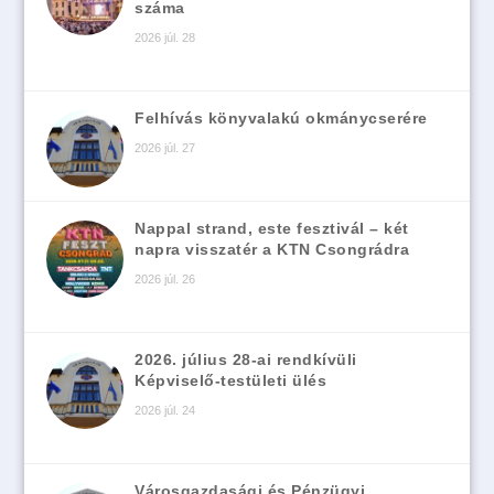
száma
2026 júl. 28
Felhívás könyvalakú okmánycserére
2026 júl. 27
Nappal strand, este fesztivál – két
napra visszatér a KTN Csongrádra
2026 júl. 26
2026. július 28-ai rendkívüli
Képviselő-testületi ülés
2026 júl. 24
Városgazdasági és Pénzügyi