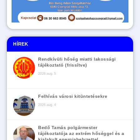
HÍREK
Rendkívüli hőség miatti lakossági
tájékoztató (frissítve)
2026 aug. 5
Felhívás városi kitüntetésekre
2026 aug. 4
Bedő Tamás polgármester
tájékoztatója az extrém hőséggel és a
kialakult energiahelyzettel