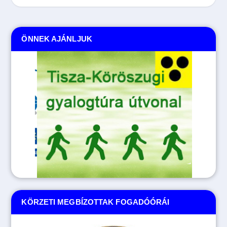
ÖNNEK AJÁNLJUK
KÖRZETI MEGBÍZOTTAK FOGADÓÓRÁI