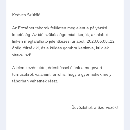
Kedves Szülők!
Az Erzsébet táborok felületén megjelent a pályázási
lehetőség. Az idő szűkössége miatt kérjük, az alábbi
linken megtalálható jelentkezési űrlapot, 2020.06.08.,12
óráig töltsék ki, és a küldés gombra kattintva, küldjék
vissza azt!
A jelentkezés után, értesítéssel élünk a megnyert
turnusokról, valamint, arról is, hogy a gyermekek mely
táborban vehetnek részt.
Üdvözlettel: a Szervezők!