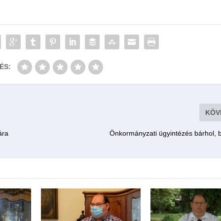
ÉS:
KÖV
ára
Önkormányzati ügyintézés bárhol, b