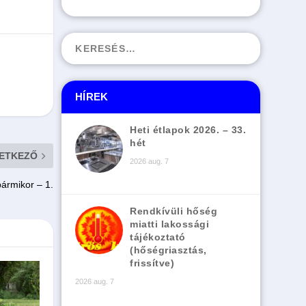
HÍREK
Heti étlapok 2026. – 33.
hét
ETKEZŐ
2026 aug. 7
ármikor – 1.
Rendkívüli hőség
miatti lakossági
tájékoztató
(hőségriasztás,
frissítve)
2026 aug. 7