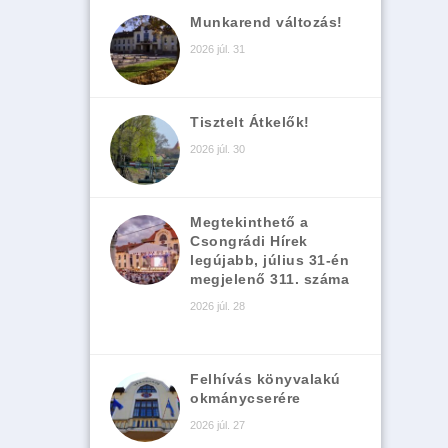
Munkarend változás!
2026 júl. 31
Tisztelt Átkelők!
2026 júl. 30
Megtekinthető a
Csongrádi Hírek
legújabb, július 31-én
megjelenő 311. száma
2026 júl. 28
Felhívás könyvalakú
okmánycserére
2026 júl. 27