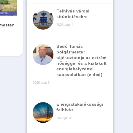
Felhívás városi
kitüntetésekre
mester
2026 aug. 4
Bedő Tamás
polgármester
tájékoztatója az extrém
hőséggel és a kialakult
energiahelyzettel
kapcsolatban (videó)
2026 aug. 3
Energiatakarékossági
felhívás
2026 júl. 31