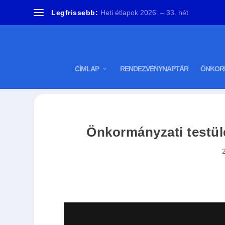
Legfrissebb:
Heti étlapok 2026. – 33. hét
CÍMLAP
RENDEZVÉNYNAPTÁR
ÖNKOR
Önkormányzati testül