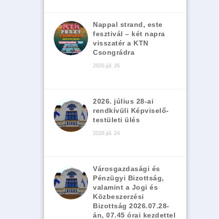
Nappal strand, este
fesztivál – két napra
visszatér a KTN
Csongrádra
2026 júl. 26
2026. július 28-ai
rendkívüli Képviselő-
testületi ülés
2026 júl. 24
Városgazdasági és
Pénzügyi Bizottság,
valamint a Jogi és
Közbeszerzési
Bizottság 2026.07.28-
án, 07.45 órai kezdettel