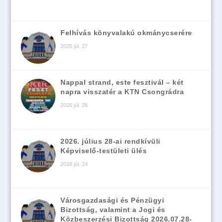
Felhívás könyvalakú okmánycserére
2026 júl. 27
Nappal strand, este fesztivál – két
napra visszatér a KTN Csongrádra
2026 júl. 26
2026. július 28-ai rendkívüli
Képviselő-testületi ülés
2026 júl. 24
Városgazdasági és Pénzügyi
Bizottság, valamint a Jogi és
Közbeszerzési Bizottság 2026.07.28-