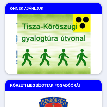
ÖNNEK AJÁNLJUK
KÖRZETI MEGBÍZOTTAK FOGADÓÓRÁI