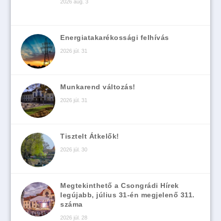
2026 aug. 3
Energiatakarékossági felhívás
2026 júl. 31
Munkarend változás!
2026 júl. 31
Tisztelt Átkelők!
2026 júl. 30
Megtekinthető a Csongrádi Hírek
legújabb, július 31-én megjelenő 311.
száma
2026 júl. 28