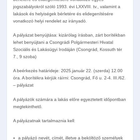
jogszabályokról szóló 1993. évi LXXVIII. tv., valamint a
lakások és helyiségek bérletére és elidegenítésére
vonatkozó helyi rendelet az irányadó.
A pályázat benyújtása
: kizárólag írásban, zárt borítékban
lehet benyújtani a Csongrádi Polgármesteri Hivatal
Szociális és Lakásügyi Irodáján (Csongrád, Kossuth tér
7., 9 szoba)
A beérkezés határidej
e
:
2025.január 22. (szerda) 12.00
óra
. A borítékra kérjük ráírni:
Csongrád, Fő u. 2-4. III./62.
– pályázat
A pályázók számára a lakás előre egyeztetett időpontban
megtekinthető.
A pályázatnak tartalmaznia kell
:
a pályázó nevét, címét, illetve a beköltöző személyek