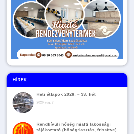
HÍREK
Heti étlapok 2026. – 33. hét
2026 aug. 7
Rendkívüli hőség miatti lakossági
tájékoztató (hőségriasztás, frissítve)