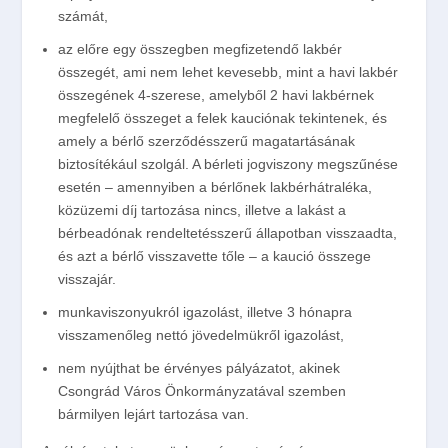
számát,
az előre egy összegben megfizetendő lakbér
összegét, ami nem lehet kevesebb, mint a havi lakbér
összegének 4-szerese, amelyből 2 havi lakbérnek
megfelelő összeget a felek kauciónak tekintenek, és
amely a bérlő szerződésszerű magatartásának
biztosítékául szolgál. A bérleti jogviszony megszűnése
esetén – amennyiben a bérlőnek lakbérhátraléka,
közüzemi díj tartozása nincs, illetve a lakást a
bérbeadónak rendeltetésszerű állapotban visszaadta,
és azt a bérlő visszavette tőle – a kaució összege
visszajár.
munkaviszonyukról igazolást, illetve 3 hónapra
visszamenőleg nettó jövedelmükről igazolást,
nem nyújthat be érvényes pályázatot, akinek
Csongrád Város Önkormányzatával szemben
bármilyen lejárt tartozása van.