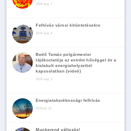
2026 aug. 7
Felhívás városi kitüntetésekre
2026 aug. 4
Bedő Tamás polgármester
tájékoztatója az extrém hőséggel és a
kialakult energiahelyzettel
kapcsolatban (videó)
2026 aug. 3
Energiatakarékossági felhívás
2026 júl. 31
Munkarend változás!