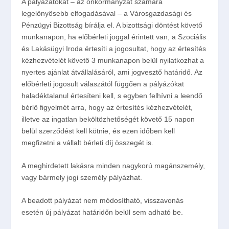
A pályázatokat – az önkormányzat számára
legelőnyösebb elfogadásával – a Városgazdasági és
Pénzügyi Bizottság bírálja el. A bizottsági döntést követő
munkanapon, ha előbérleti joggal érintett van, a Szociális
és Lakásügyi Iroda értesíti a jogosultat, hogy az értesítés
kézhezvételét követő 3 munkanapon belül nyilatkozhat a
nyertes ajánlat átvállalásáról, ami jogvesztő határidő. Az
előbérleti jogosult válaszától függően a pályázókat
haladéktalanul értesíteni kell, s egyben felhívni a leendő
bérlő figyelmét arra, hogy az értesítés kézhezvételét,
illetve az ingatlan beköltözhetőségét követő 15 napon
belül szerződést kell kötnie, és ezen időben kell
megfizetni a vállalt bérleti díj összegét is.
A meghirdetett lakásra minden nagykorú magánszemély,
vagy bármely jogi személy pályázhat.
A beadott pályázat nem módosítható, visszavonás
esetén új pályázat határidőn belül sem adható be.