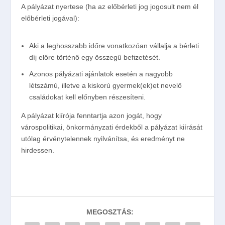
A pályázat nyertese (ha az előbérleti jog jogosult nem él
előbérleti jogával):
Aki a leghosszabb időre vonatkozóan vállalja a bérleti
díj előre történő egy összegű befizetését.
Azonos pályázati ajánlatok esetén a nagyobb
létszámú, illetve a kiskorú gyermek(ek)et nevelő
családokat kell előnyben részesíteni.
A pályázat kiírója fenntartja azon jogát, hogy
várospolitikai, önkormányzati érdekből a pályázat kiírását
utólag érvénytelennek nyilvánítsa, és eredményt ne
hirdessen.
MEGOSZTÁS: