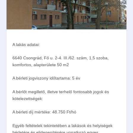
A lakás adatai:
6640 Csongrád, Fő u. 2-4. III./62. szám, 1,5 szoba,
komfortos, alapterülete 50 m
2
A bérleti jogviszony időtartama
: 5 év
A bérlőt megillető, illetve terhelő fontosabb jogok és
kötelezettségek:
A bérleti díj mértéke:
48.750 Ft/hó
Egyéb feltételek tekintetében a lakások és helyiségek
bérletére és elidegenítésére vonatkozó egyes