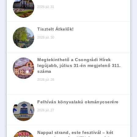
2026 júl. 31
Tisztelt Átkelők!
2026 júl. 30
Megtekinthető a Csongrádi Hírek
legújabb, július 31-én megjelenő 311.
száma
2026 júl. 28
Felhívás könyvalakú okmánycserére
2026 júl. 27
Nappal strand, este fesztivál – két