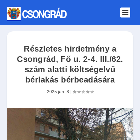
Részletes hirdetmény a
Csongrád, Fő u. 2-4. III./62.
szám alatti költségelvű
bérlakás bérbeadására
2025 jan. 8
|