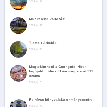
2026 júl. 31
Munkarend változás!
2026 júl. 31
Tisztelt Átkelők!
2026 júl. 30
Megtekinthető a Csongrádi Hírek
legújabb, július 31-én megjelenő 311.
száma
2026 júl. 28
Felhívás könyvalakú okmánycserére
2026 júl. 27