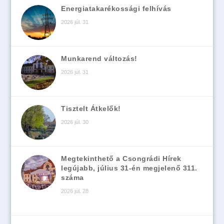
Energiatakarékossági felhívás
2026 júl. 31
Munkarend változás!
2026 júl. 31
Tisztelt Átkelők!
2026 júl. 30
Megtekinthető a Csongrádi Hírek
legújabb, július 31-én megjelenő 311.
száma
2026 júl. 28