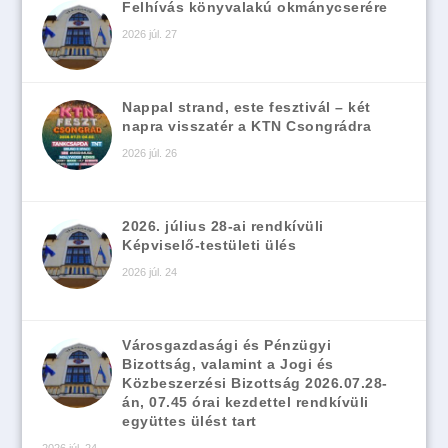
Felhívás könyvalakú okmánycserére
2026 júl. 27
Nappal strand, este fesztivál – két
napra visszatér a KTN Csongrádra
2026 júl. 26
2026. július 28-ai rendkívüli
Képviselő-testületi ülés
2026 júl. 24
Városgazdasági és Pénzügyi
Bizottság, valamint a Jogi és
Közbeszerzési Bizottság 2026.07.28-
án, 07.45 órai kezdettel rendkívüli
együttes ülést tart