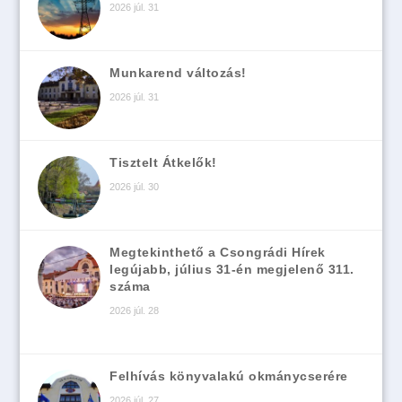
2026 júl. 31
Munkarend változás!
2026 júl. 31
Tisztelt Átkelők!
2026 júl. 30
Megtekinthető a Csongrádi Hírek
legújabb, július 31-én megjelenő 311.
száma
2026 júl. 28
Felhívás könyvalakú okmánycserére
2026 júl. 27