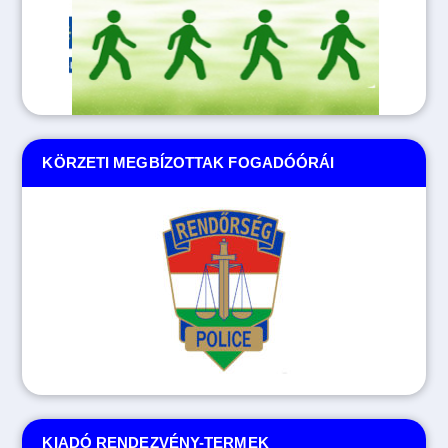
KÖRZETI MEGBÍZOTTAK FOGADÓÓRÁI
KIADÓ RENDEZVÉNY-TERMEK