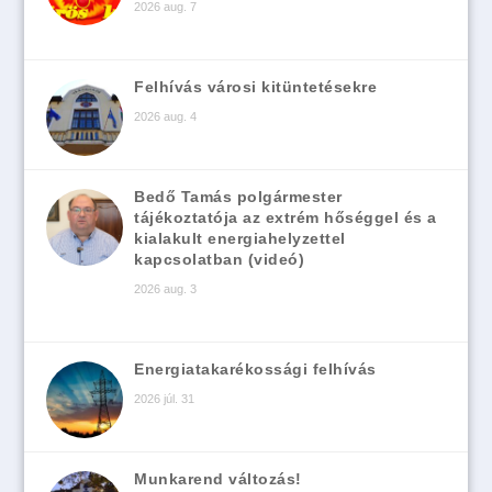
2026 aug. 7
Felhívás városi kitüntetésekre
2026 aug. 4
Bedő Tamás polgármester
tájékoztatója az extrém hőséggel és a
kialakult energiahelyzettel
kapcsolatban (videó)
2026 aug. 3
Energiatakarékossági felhívás
2026 júl. 31
Munkarend változás!