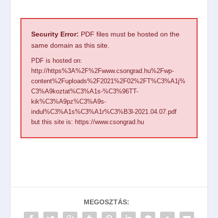
Security Error:
PDF files must be hosted on the
same domain as this site.
PDF is hosted on:
http://https%3A%2F%2Fwww.csongrad.hu%2Fwp-
content%2Fuploads%2F2021%2F02%2FT%C3%A1j%
C3%A9koztat%C3%A1s-%C3%96TT-
kik%C3%A9pz%C3%A9s-
indul%C3%A1s%C3%A1r%C3%B3l-2021.04.07.pdf
but this site is:
https://www.csongrad.hu
MEGOSZTÁS: