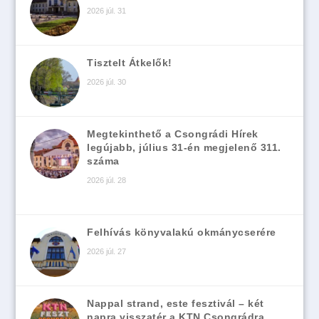
2026 júl. 31
Tisztelt Átkelők!
2026 júl. 30
Megtekinthető a Csongrádi Hírek
legújabb, július 31-én megjelenő 311.
száma
2026 júl. 28
Felhívás könyvalakú okmánycserére
2026 júl. 27
Nappal strand, este fesztivál – két
napra visszatér a KTN Csongrádra