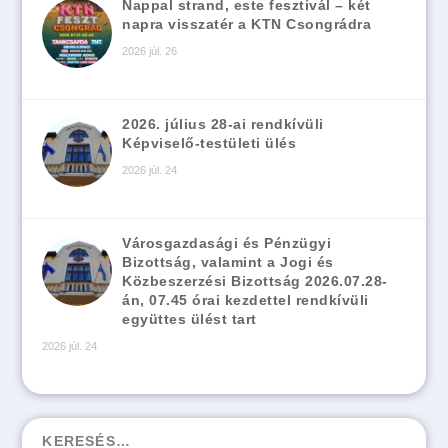
Nappal strand, este fesztivál – két
napra visszatér a KTN Csongrádra
2026 júl. 26
2026. július 28-ai rendkívüli
Képviselő-testületi ülés
2026 júl. 24
Városgazdasági és Pénzügyi
Bizottság, valamint a Jogi és
Közbeszerzési Bizottság 2026.07.28-
án, 07.45 órai kezdettel rendkívüli
együttes ülést tart
2026 júl. 24