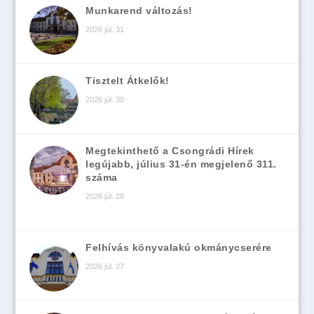
Munkarend változás!
2026 júl. 31
Tisztelt Átkelők!
2026 júl. 30
Megtekinthető a Csongrádi Hírek
legújabb, július 31-én megjelenő 311.
száma
2026 júl. 28
Felhívás könyvalakú okmánycserére
2026 júl. 27