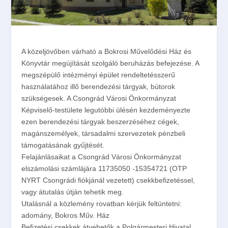
A közeljövőben várható a Bokrosi Művelődési Ház és
Könyvtár megújítását szolgáló beruházás befejezése. A
megszépülő intézményi épület rendeltetésszerű
használatához illő berendezési tárgyak, bútorok
szükségesek. A Csongrád Városi Önkormányzat
Képviselő-testülete legutóbbi ülésén kezdeményezte
ezen berendezési tárgyak beszerzéséhez cégek,
magánszemélyek, társadalmi szervezetek pénzbeli
támogatásának gyűjtését.
Felajánlásaikat a Csongrád Városi Önkormányzat
elszámolási számlájára 11735050 -15354721 (OTP
NYRT Csongrádi fiókjánál vezetett) csekkbefizetéssel,
vagy átutalás útján tehetik meg.
Utalásnál a közlemény rovatban kérjük feltüntetni:
adomány, Bokros Műv. Ház
Befizetési csekkek átvehetők a Polgármesteri Hivatal