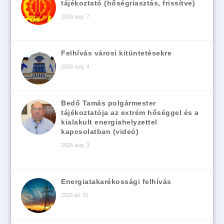
tájékoztató (hőségriasztás, frissítve)
2026 aug. 7
Felhívás városi kitüntetésekre
2026 aug. 4
Bedő Tamás polgármester
tájékoztatója az extrém hőséggel és a
kialakult energiahelyzettel
kapcsolatban (videó)
2026 aug. 3
Energiatakarékossági felhívás
2026 júl. 31