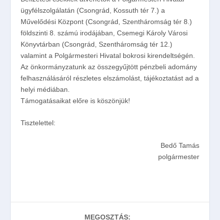
ügyfélszolgálatán (Csongrád, Kossuth tér 7.) a
Művelődési Központ (Csongrád, Szentháromság tér 8.)
földszinti 8. számú irodájában, Csemegi Károly Városi
Könyvtárban (Csongrád, Szentháromság tér 12.)
valamint a Polgármesteri Hivatal bokrosi kirendeltségén.
Az önkormányzatunk az összegyűjtött pénzbeli adomány
felhasználásáról részletes elszámolást, tájékoztatást ad a
helyi médiában.
Támogatásaikat előre is köszönjük!
Tisztelettel:
Bedő Tamás
polgármester
MEGOSZTÁS: