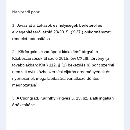
Napirendi pont:
1.
Javaslat a Lakások és helyiségek bérletéről és
elidegenítéséről szóló 23/2015. (X.27.) önkormányzati
rendelet módosítása
2.
„Körforgalmi csomópont kialakítás” tárgyú, a
Közbeszerzésekről szóló 2015. évi CXLIII. törvény (a
továbbiakban: Kbt.) 112. § (1) bekezdés b) pont szerinti
nemzeti nyílt közbeszerzési eljárás eredményének és
nyertesének megállapítására vonatkozó döntés
meghozatala”
3.
A Csongrád, Karinthy Frigyes u. 19. sz. alatti ingatlan
értékesítése