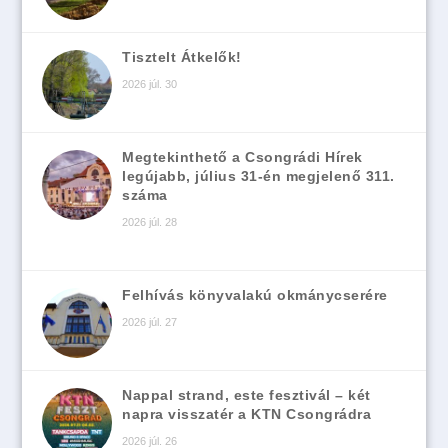
Tisztelt Átkelők!
2026 júl. 30
Megtekinthető a Csongrádi Hírek
legújabb, július 31-én megjelenő 311.
száma
2026 júl. 28
Felhívás könyvalakú okmánycserére
2026 júl. 27
Nappal strand, este fesztivál – két
napra visszatér a KTN Csongrádra
2026 júl. 26