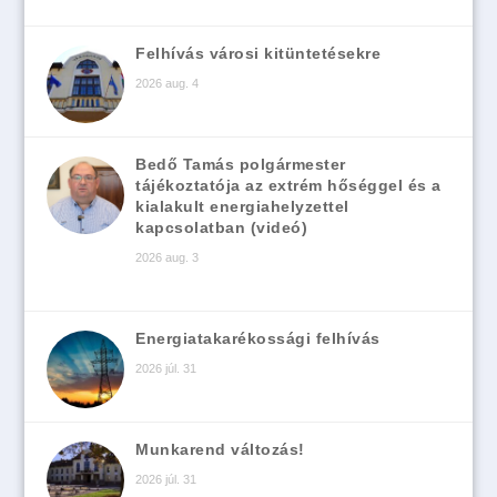
Felhívás városi kitüntetésekre
2026 aug. 4
Bedő Tamás polgármester
tájékoztatója az extrém hőséggel és a
kialakult energiahelyzettel
kapcsolatban (videó)
2026 aug. 3
Energiatakarékossági felhívás
2026 júl. 31
Munkarend változás!
2026 júl. 31