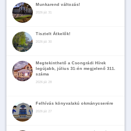
Munkarend változás!
2026 júl. 31
Tisztelt Átkelők!
2026 júl. 30
Megtekinthető a Csongrádi Hírek
legújabb, július 31-én megjelenő 311.
száma
2026 júl. 28
Felhívás könyvalakú okmánycserére
2026 júl. 27