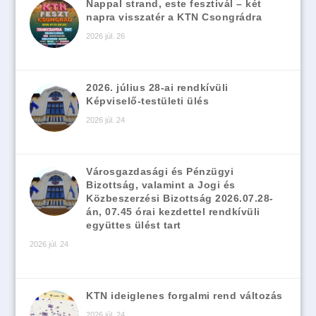
Nappal strand, este fesztivál – két
napra visszatér a KTN Csongrádra
2026 júl. 26
2026. július 28-ai rendkívüli
Képviselő-testületi ülés
2026 júl. 24
Városgazdasági és Pénzügyi
Bizottság, valamint a Jogi és
Közbeszerzési Bizottság 2026.07.28-
án, 07.45 órai kezdettel rendkívüli
együttes ülést tart
2026 júl. 24
KTN ideiglenes forgalmi rend változás
2026 júl. 24