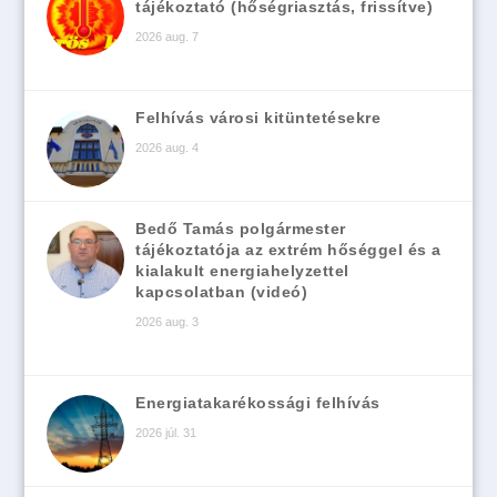
tájékoztató (hőségriasztás, frissítve)
2026 aug. 7
Felhívás városi kitüntetésekre
2026 aug. 4
Bedő Tamás polgármester
tájékoztatója az extrém hőséggel és a
kialakult energiahelyzettel
kapcsolatban (videó)
2026 aug. 3
Energiatakarékossági felhívás
2026 júl. 31