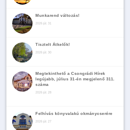
Munkarend változás!
2026 júl. 31
Tisztelt Átkelők!
2026 júl. 30
Megtekinthető a Csongrádi Hírek
legújabb, július 31-én megjelenő 311.
száma
2026 júl. 28
Felhívás könyvalakú okmánycserére
2026 júl. 27