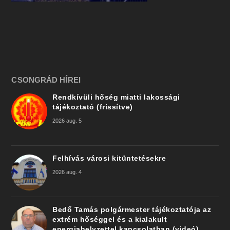
CSONGRÁD HÍREI
Rendkívüli hőség miatti lakossági
tájékoztató (frissítve)
2026 aug. 5
Felhívás városi kitüntetésekre
2026 aug. 4
Bedő Tamás polgármester tájékoztatója az
extrém hőséggel és a kialakult
energiahelyzettel kapcsolatban (videó)