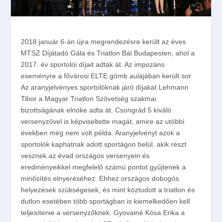
2018 január 6-án újra megrendezésre került az éves
MTSZ Díjátadó Gála és Triatlon Bál Budapesten, ahol a
2017. év sportolói díjait adták át. Az impozáns
eseményre a fővárosi ELTE gömb aulájában került sor.
Az aranyjelvényes sportolóknak járó díjakat Lehmann
Tibor a Magyar Triatlon Szövetség szakmai
bizottságának elnöke adta át. Csongrád 5 kiváló
versenyzővel is képviseltette magát, amire az utóbbi
években még nem volt példa. Aranyjelvényt azok a
sportolók kaphatnak adott sportágon belül, akik részt
vesznek az évad országos versenyein és
eredményeikkel megfelelő számú pontot gyűjtenek a
minősítés elnyeréséhez. Ehhez országos dobogós
helyezések szükségesek, és mint köztudott a triatlon és
dutlon esetében több sportágban is kiemelkedően kell
teljesítenie a versenyzőknek. Gyovainé Kósa Erika a