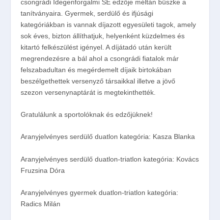
csongrádi Idegenforgalmi SE edzője méltán büszke a
tanítványaira. Gyermek, serdülő és ifjúsági
kategóriákban is vannak díjazott egyesületi tagok, amely
sok éves, bizton állíthatjuk, helyenként küzdelmes és
kitartó felkészülést igényel. A díjátadó után került
megrendezésre a bál ahol a csongrádi fiatalok már
felszabadultan és megérdemelt díjaik birtokában
beszélgethettek versenyző társaikkal illetve a jövő
szezon versenynaptárát is megtekinthették.
Gratulálunk a sportolóknak és edzőjüknek!
Aranyjelvényes serdülő duatlon kategória: Kasza Blanka
Aranyjelvényes serdülő duatlon-triatlon kategória: Kovács
Fruzsina Dóra
Aranyjelvényes gyermek duatlon-triatlon kategória:
Radics Milán