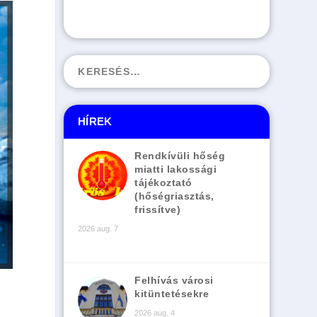
HÍREK
Rendkívüli hőség
miatti lakossági
tájékoztató
(hőségriasztás,
frissítve)
2026 aug. 7
Felhívás városi
kitüntetésekre
2026 aug. 4