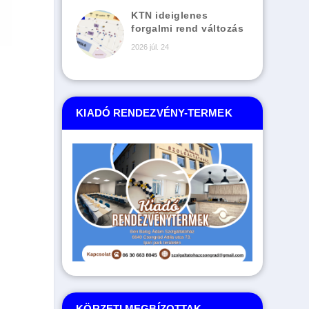
KTN ideiglenes
forgalmi rend változás
2026 júl. 24
KIADÓ RENDEZVÉNY-TERMEK
KÖRZETI MEGBÍZOTTAK