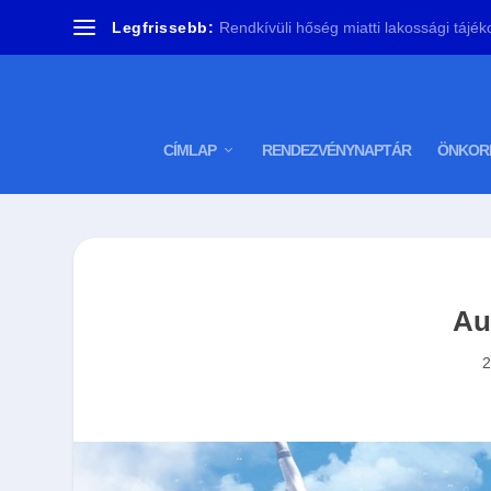
Legfrissebb:
Rendkívüli hőség miatti lakossági tájéko
CÍMLAP
RENDEZVÉNYNAPTÁR
ÖNKOR
Au
2