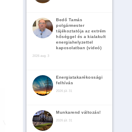
Bedő Tamás
polgármester
tájékoztatója az extrém
hőséggel és a kialakult
energiahelyzettel
kapcsolatban (videó)
2026 aug. 3
Energiatakarékossági
felhívás
2026 júl. 31
Munkarend változás!
2026 júl. 31