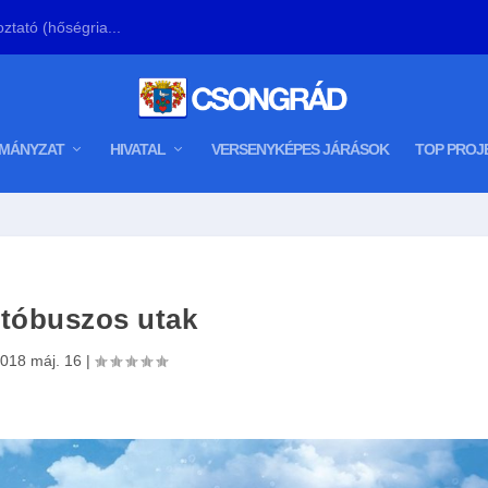
ztató (hőségria...
MÁNYZAT
HIVATAL
VERSENYKÉPES JÁRÁSOK
TOP PROJ
tóbuszos utak
018 máj. 16
|