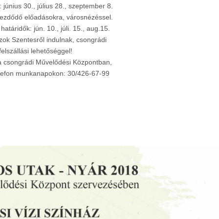
: június 30., július 28., szeptember 8.
kezdődő előadásokra, városnézéssel.
határidők: jún. 10., júli. 15., aug.15.
zok Szentesről indulnak, csongrádi
felszállási lehetőséggel!
a csongrádi Művelődési Központban,
Telefon munkanapokon: 30/426-67-99