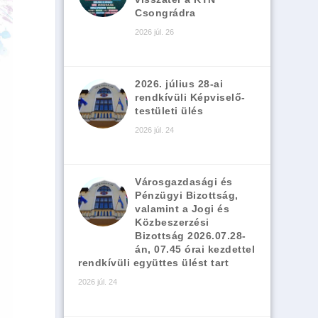
Csongrádra
2026 júl. 26
2026. július 28-ai
rendkívüli Képviselő-
testületi ülés
2026 júl. 24
Városgazdasági és
Pénzügyi Bizottság,
valamint a Jogi és
Közbeszerzési
Bizottság 2026.07.28-
án, 07.45 órai kezdettel
rendkívüli együttes ülést tart
2026 júl. 24