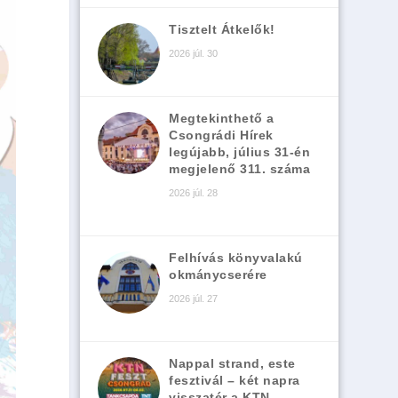
Tisztelt Átkelők!
2026 júl. 30
Megtekinthető a
Csongrádi Hírek
legújabb, július 31-én
megjelenő 311. száma
2026 júl. 28
Felhívás könyvalakú
okmánycserére
2026 júl. 27
Nappal strand, este
fesztivál – két napra
visszatér a KTN