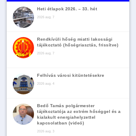
Heti étlapok 2026. – 33. hét
2026 aug. 7
Rendkívüli hőség miatti lakossági
tájékoztató (hőségriasztás, frissítve)
2026 aug. 7
Felhívás városi kitüntetésekre
2026 aug. 4
Bedő Tamás polgármester
tájékoztatója az extrém hőséggel és a
kialakult energiahelyzettel
kapcsolatban (videó)
2026 aug. 3