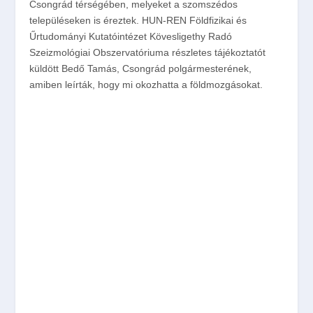
Csongrád térségében, melyeket a szomszédos
településeken is éreztek. HUN-REN Földfizikai és
Űrtudományi Kutatóintézet Kövesligethy Radó
Szeizmológiai Obszervatóriuma részletes tájékoztatót
küldött Bedő Tamás, Csongrád polgármesterének,
amiben leírták, hogy mi okozhatta a földmozgásokat.