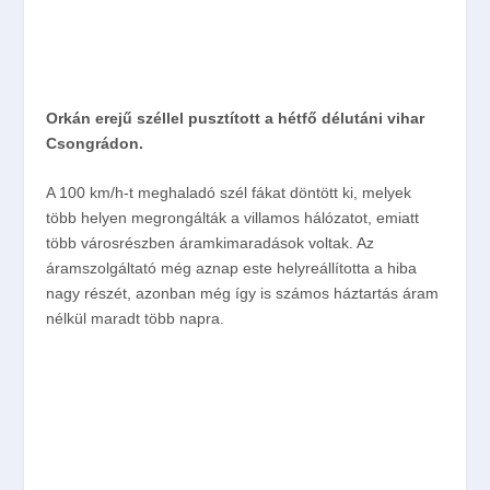
Orkán erejű széllel pusztított a hétfő délutáni vihar
Csongrádon.
A 100 km/h-t meghaladó szél fákat döntött ki, melyek
több helyen megrongálták a villamos hálózatot, emiatt
több városrészben áramkimaradások voltak. Az
áramszolgáltató még aznap este helyreállította a hiba
nagy részét, azonban még így is számos háztartás áram
nélkül maradt több napra.