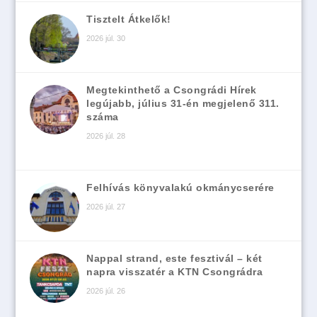
Tisztelt Átkelők!
2026 júl. 30
Megtekinthető a Csongrádi Hírek
legújabb, július 31-én megjelenő 311.
száma
2026 júl. 28
Felhívás könyvalakú okmánycserére
2026 júl. 27
Nappal strand, este fesztivál – két
napra visszatér a KTN Csongrádra
2026 júl. 26