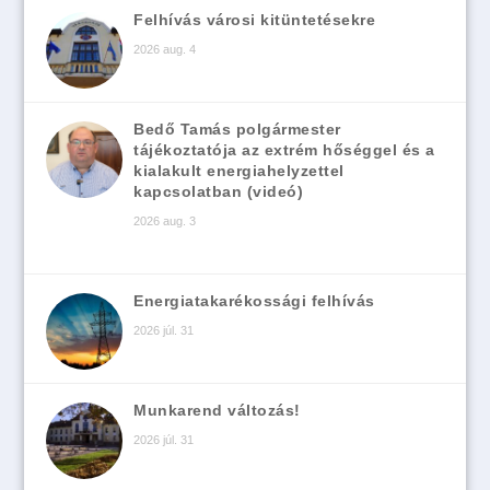
Felhívás városi kitüntetésekre
2026 aug. 4
Bedő Tamás polgármester
tájékoztatója az extrém hőséggel és a
kialakult energiahelyzettel
kapcsolatban (videó)
2026 aug. 3
Energiatakarékossági felhívás
2026 júl. 31
Munkarend változás!
2026 júl. 31